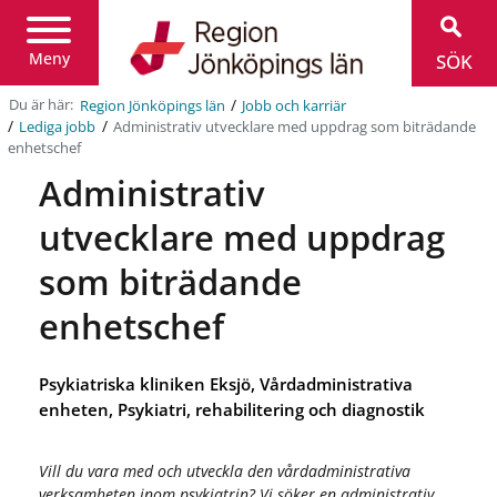
Region
Jönköpings
län
Meny
SÖK
/
Du är här:
Region Jönköpings län
Jobb och karriär
/
/
Administrativ utvecklare med uppdrag som biträdande
Lediga jobb
enhetschef
Administrativ
utvecklare med uppdrag
som biträdande
enhetschef
Psykiatriska kliniken Eksjö, Vårdadministrativa
enheten, Psykiatri, rehabilitering och diagnostik
Vill du vara med och utveckla den vårdadministrativa
verksamheten inom psykiatrin? Vi söker en administrativ