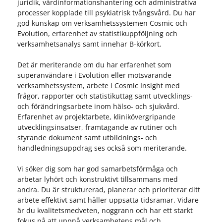
juridik, vårdinformationshantering och administrativa
processer kopplade till psykiatrisk tvångsvård. Du har
god kunskap om verksamhetssystemen Cosmic och
Evolution, erfarenhet av statistikuppföljning och
verksamhetsanalys samt innehar B-körkort.
Det är meriterande om du har erfarenhet som
superanvändare i Evolution eller motsvarande
verksamhetssystem, arbete i Cosmic Insight med
frågor, rapporter och statistikuttag samt utvecklings-
och förändringsarbete inom hälso- och sjukvård.
Erfarenhet av projektarbete, klinikövergripande
utvecklingsinsatser, framtagande av rutiner och
styrande dokument samt utbildnings- och
handledningsuppdrag ses också som meriterande.
Vi söker dig som har god samarbetsförmåga och
arbetar lyhört och konstruktivt tillsammans med
andra. Du är strukturerad, planerar och prioriterar ditt
arbete effektivt samt håller uppsatta tidsramar. Vidare
är du kvalitetsmedveten, noggrann och har ett starkt
fokus på att uppnå verksamhetens mål och