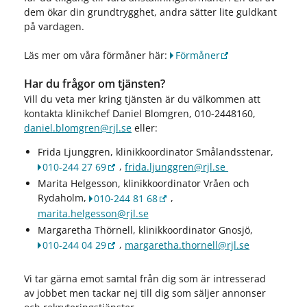
dem ökar din grundtrygghet, andra sätter lite guldkant
på vardagen.
Läs mer om våra förmåner här:
Förmåner
Har du frågor om tjänsten?
Vill du veta mer kring tjänsten är du välkommen att
kontakta klinikchef Daniel Blomgren, 010-2448160,
daniel.blomgren@rjl.se
eller:
Frida Ljunggren, klinikkoordinator Smålandsstenar,
,
010-244 27 69
frida.ljunggren@rjl.se
Marita Helgesson, klinikkoordinator Vråen och
Rydaholm,
,
010-244 81 68
marita.helgesson@rjl.se
Margaretha Thörnell, klinikkoordinator Gnosjö,
,
010-244 04 29
margaretha.thornell@rjl.se
Vi tar gärna emot samtal från dig som är intresserad
av jobbet men tackar nej till dig som säljer annonser