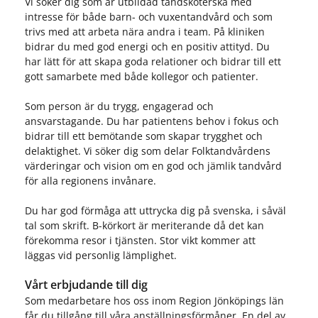
Vi söker dig som är utbildad tandsköterska med
intresse för både barn- och vuxentandvård och som
trivs med att arbeta nära andra i team. På kliniken
bidrar du med god energi och en positiv attityd. Du
har lätt för att skapa goda relationer och bidrar till ett
gott samarbete med både kollegor och patienter.
Som person är du trygg, engagerad och
ansvarstagande. Du har patientens behov i fokus och
bidrar till ett bemötande som skapar trygghet och
delaktighet. Vi söker dig som delar Folktandvårdens
värderingar och vision om en god och jämlik tandvård
för alla regionens invånare.
Du har god förmåga att uttrycka dig på svenska, i såväl
tal som skrift. B-körkort är meriterande då det kan
förekomma resor i tjänsten. Stor vikt kommer att
läggas vid personlig lämplighet.
Vårt erbjudande till dig
Som medarbetare hos oss inom Region Jönköpings län
får du tillgång till våra anställningsförmåner. En del av