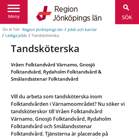
Region
Jönköpings
län
Meny
SÖK
/
Du är här:
Region Jönköpings län
Jobb och karriär
/
/
Tandsköterska
Lediga jobb
Tandsköterska
Vråen Folktandvård Värnamo, Gnosjö
Folktandvård, Rydaholm Folktandvård &
Smålandsstenar Folktandvård
Vill du arbeta som tandsköterska inom
Folktandvården i Värnamoområdet? Nu söker vi
tandsköterskor till Vråen Folktandvård
Värnamo, Gnosjö Folktandvård, Rydaholm
Folktandvård och Smålandsstenar
Folktandvård. Tjänsterna är placerade på