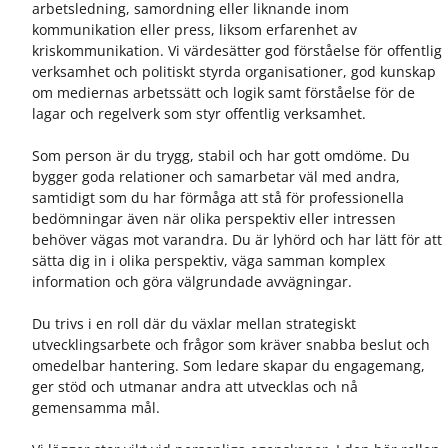
arbetsledning, samordning eller liknande inom
kommunikation eller press, liksom erfarenhet av
kriskommunikation. Vi värdesätter god förståelse för offentlig
verksamhet och politiskt styrda organisationer, god kunskap
om mediernas arbetssätt och logik samt förståelse för de
lagar och regelverk som styr offentlig verksamhet.
Som person är du trygg, stabil och har gott omdöme. Du
bygger goda relationer och samarbetar väl med andra,
samtidigt som du har förmåga att stå för professionella
bedömningar även när olika perspektiv eller intressen
behöver vägas mot varandra. Du är lyhörd och har lätt för att
sätta dig in i olika perspektiv, väga samman komplex
information och göra välgrundade avvägningar.
Du trivs i en roll där du växlar mellan strategiskt
utvecklingsarbete och frågor som kräver snabba beslut och
omedelbar hantering. Som ledare skapar du engagemang,
ger stöd och utmanar andra att utvecklas och nå
gemensamma mål.