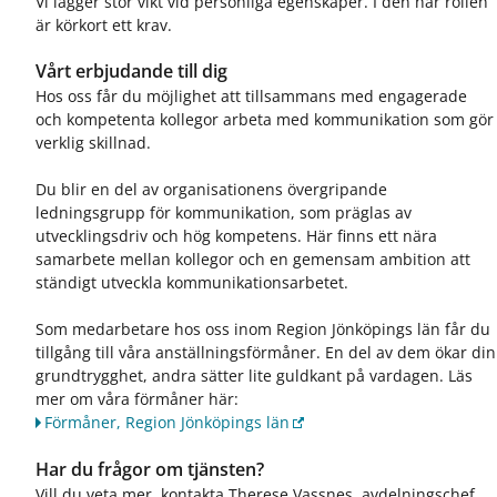
Vi lägger stor vikt vid personliga egenskaper. I den här rollen
är körkort ett krav.
Vårt erbjudande till dig
Hos oss får du möjlighet att tillsammans med engagerade
och kompetenta kollegor arbeta med kommunikation som gör
verklig skillnad.
Du blir en del av organisationens övergripande
ledningsgrupp för kommunikation, som präglas av
utvecklingsdriv och hög kompetens. Här finns ett nära
samarbete mellan kollegor och en gemensam ambition att
ständigt utveckla kommunikationsarbetet.
Som medarbetare hos oss inom Region Jönköpings län får du
tillgång till våra anställningsförmåner. En del av dem ökar din
grundtrygghet, andra sätter lite guldkant på vardagen. Läs
mer om våra förmåner här:
Förmåner, Region Jönköpings län
Har du frågor om tjänsten?
Vill du veta mer, kontakta Therese Vassnes, avdelningschef