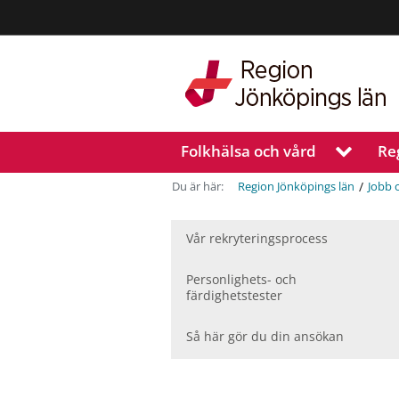
Region
Jönköpings
län
Folkhälsa och vård
Re
V
i
s
/
Du är här:
Region Jönköpings län
Jobb 
a
u
n
Vår rekryteringsprocess
d
e
Personlighets- och
r
färdighetstester
m
e
Så här gör du din ansökan
n
y
f