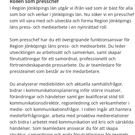
ö
ö
Rollen som presschef
r
r
I Region Jönköpings län utgår vi ifrån vad som är bäst för alla
R
J
som bor och verkar i Jönköpings län. Nu söker vi en presschef
e
o
som vill vara med och utveckla och forma Region Jönköpings
g
b
läns press- och mediearbete i en nyinrättad roll.
i
b
o
o
Som presschef har du ett övergripande funktionsansvar för
n
c
Region Jönköpings läns press- och mediearbete. Du leder
a
h
utvecklingen av arbetssätt och samverkan, samt skapar
l
k
förutsättningar för ett samordnat, professionellt och
u
a
förtroendeskapande pressarbete. Du är teamledare för
t
r
pressteamet som består av tre medarbetare.
v
r
e
i
Du analyserar mediebilden och aktuella samhällsfrågor,
c
ä
k
r
bidrar i kommunikationsplanering inför större insatser,
l
förändringar och händelser samt ger kvalificerat stöd till
i
kommunikationsdirektör, regionledning och verksamheter i
n
medie- och kommunikationsfrågor. I rollen ingår att hantera
g
medieförfrågningar, arbeta med proaktiva medierelationer
och bidra i arbetet med kommunikation vid kris och särskilda
händelser. Som teamledare ansvarar du för att skapa
struktur, samordning och goda förutsättningar för teamets