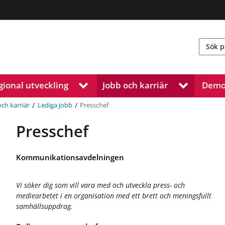
gional utveckling
Jobb och karriär
Demo
V
V
i
i
s
s
/
/
Presschef
och karriär
Lediga jobb
a
a
u
u
Presschef
n
n
d
d
e
e
Kommunikationsavdelningen
r
r
m
m
e
e
Vi söker dig som vill vara med och utveckla press- och
n
n
mediearbetet i en organisation med ett brett och meningsfullt
y
y
samhällsuppdrag.
f
f