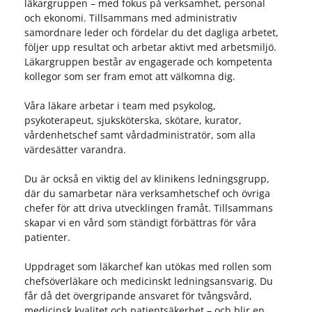
läkargruppen – med fokus på verksamhet, personal
och ekonomi. Tillsammans med administrativ
samordnare leder och fördelar du det dagliga arbetet,
följer upp resultat och arbetar aktivt med arbetsmiljö.
Läkargruppen består av engagerade och kompetenta
kollegor som ser fram emot att välkomna dig.
Våra läkare arbetar i team med psykolog,
psykoterapeut, sjuksköterska, skötare, kurator,
vårdenhetschef samt vårdadministratör, som alla
värdesätter varandra.
Du är också en viktig del av klinikens ledningsgrupp,
där du samarbetar nära verksamhetschef och övriga
chefer för att driva utvecklingen framåt. Tillsammans
skapar vi en vård som ständigt förbättras för våra
patienter.
Uppdraget som läkarchef kan utökas med rollen som
chefsöverläkare och medicinskt ledningsansvarig. Du
får då det övergripande ansvaret för tvångsvård,
medicinsk kvalitet och patientsäkerhet – och blir en