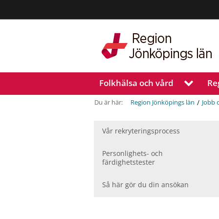
Region
Jönköpings
län
Folkhälsa och vård
Re
V
i
s
/
Du är här:
Region Jönköpings län
Jobb 
a
u
n
Vår rekryteringsprocess
d
e
Personlighets- och
r
färdighetstester
m
e
Så här gör du din ansökan
n
y
f