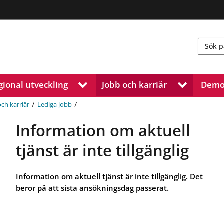
gional utveckling
Jobb och karriär
Demo
V
V
i
i
s
s
/
/
och karriär
Lediga jobb
a
a
u
u
Information om aktuell
n
n
d
d
tjänst är inte tillgänglig
e
e
r
r
m
m
Information om aktuell tjänst är inte tillgänglig. Det
e
e
beror på att sista ansökningsdag passerat.
n
n
y
y
f
f