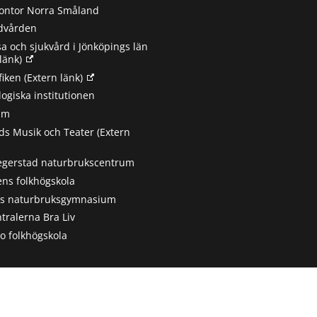
ontor Norra Småland
ndvården
sa och sjukvård i Jönköpings län
länk)
fiken
(Extern länk)
ogiska institutionen
um
s Musik och Teater
(Extern
egerstad naturbrukscentrum
ns folkhögskola
ts naturbruksgymnasium
tralerna Bra Liv
 folkhögskola