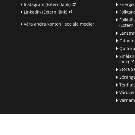
Instagram
(Extern länk)
Energik
Linkedin
(Extern länk)
Folkta
Folkhäl
Våra andra konton i sociala medier
(Extern 
Länstra
Odontol
Qultur
Småland
länk)
d
Stora S
Söränge
Tenhul
Vårdcen
Värnamo