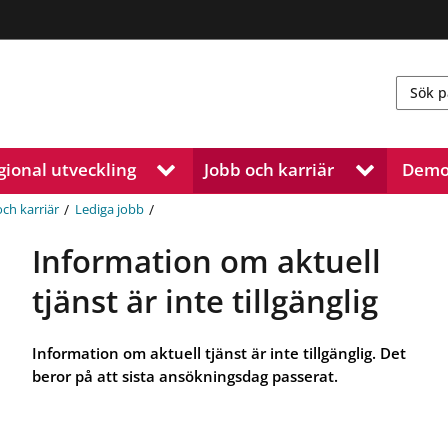
gional utveckling
Jobb och karriär
Demo
V
V
i
i
s
s
/
/
och karriär
Lediga jobb
a
a
u
u
Information om aktuell
n
n
d
d
tjänst är inte tillgänglig
e
e
r
r
m
m
Information om aktuell tjänst är inte tillgänglig. Det
e
e
beror på att sista ansökningsdag passerat.
n
n
y
y
f
f