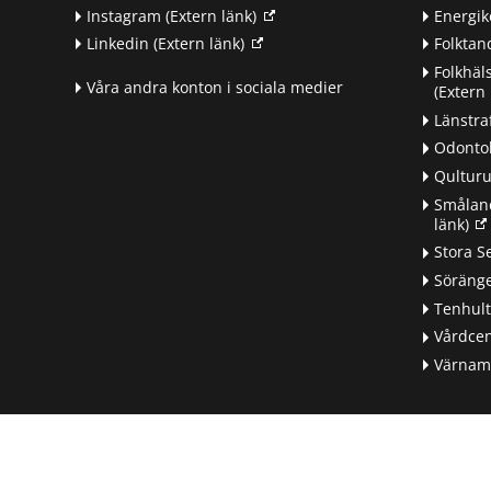
Instagram
(Extern länk)
Energik
Linkedin
(Extern länk)
Folkta
Folkhäl
Våra andra konton i sociala medier
(Extern 
Länstra
Odontol
Qultur
Småland
länk)
d
Stora S
Söränge
Tenhul
Vårdcen
Värnamo