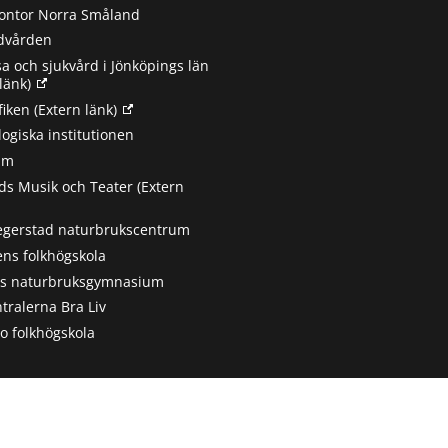
ontor Norra Småland
ndvården
sa och sjukvård i Jönköpings län
länk)
fiken
(Extern länk)
ogiska institutionen
um
s Musik och Teater
(Extern
egerstad naturbrukscentrum
ns folkhögskola
ts naturbruksgymnasium
tralerna Bra Liv
 folkhögskola