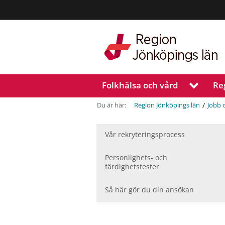
Region
Jönköpings
län
Folkhälsa och vård
Re
V
i
s
/
Du är här:
Region Jönköpings län
Jobb 
a
u
n
Vår rekryteringsprocess
d
e
Personlighets- och
r
färdighetstester
m
e
Så här gör du din ansökan
n
y
f