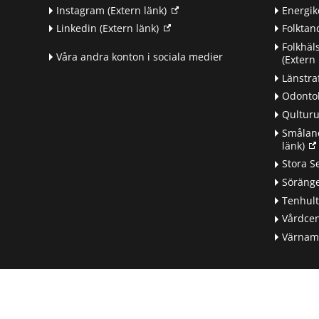
Instagram
(Extern länk)
Energik
Linkedin
(Extern länk)
Folkta
Folkhäl
Våra andra konton i sociala medier
(Extern 
Länstra
Odontol
Qultur
Småland
länk)
d
Stora S
Söränge
Tenhul
Vårdcen
Värnamo