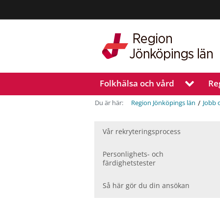
Region
Jönköpings
län
Folkhälsa och vård
Re
V
i
s
/
Du är här:
Region Jönköpings län
Jobb 
a
u
n
Vår rekryteringsprocess
d
e
Personlighets- och
r
färdighetstester
m
e
Så här gör du din ansökan
n
y
f