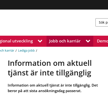
gional utveckling
Jobb och karriär
Demo
V
V
i
i
s
s
/
/
och karriär
Lediga jobb
a
a
u
u
Information om aktuell
n
n
d
d
tjänst är inte tillgänglig
e
e
r
r
m
m
Information om aktuell tjänst är inte tillgänglig. Det
e
e
beror på att sista ansökningsdag passerat.
n
n
y
y
f
f