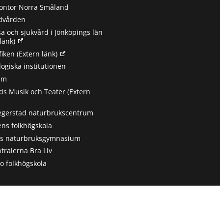
ontor Norra Småland
ndvården
sa och sjukvård i Jönköpings län
länk)
fiken
(Extern länk)
ogiska institutionen
um
s Musik och Teater
(Extern
egerstad naturbrukscentrum
ns folkhögskola
ts naturbruksgymnasium
tralerna Bra Liv
 folkhögskola