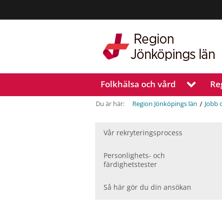
Region
Jönköpings
län
Folkhälsa och vård
Re
V
i
s
/
Du är här:
Region Jönköpings län
Jobb 
a
u
n
Vår rekryteringsprocess
d
e
Personlighets- och
r
färdighetstester
m
e
Så här gör du din ansökan
n
y
f