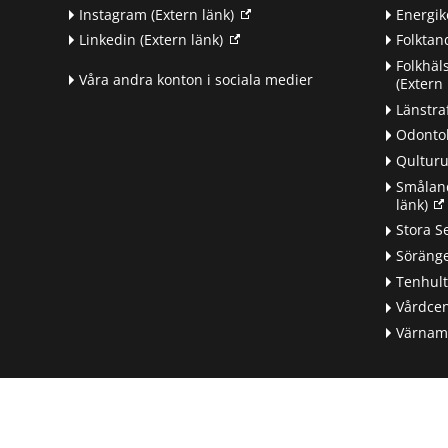
Instagram
(Extern länk)
Energik
Linkedin
(Extern länk)
Folkta
Folkhäl
Våra andra konton i sociala medier
(Extern 
Länstra
Odontol
Qultur
Småland
länk)
d
Stora S
Söränge
Tenhul
Vårdcen
Värnamo