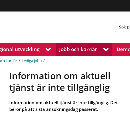
gional utveckling
Jobb och karriär
Demo
V
V
i
i
s
s
/
/
och karriär
Lediga jobb
a
a
u
u
Information om aktuell
n
n
d
d
tjänst är inte tillgänglig
e
e
r
r
m
m
Information om aktuell tjänst är inte tillgänglig. Det
e
e
beror på att sista ansökningsdag passerat.
n
n
y
y
f
f