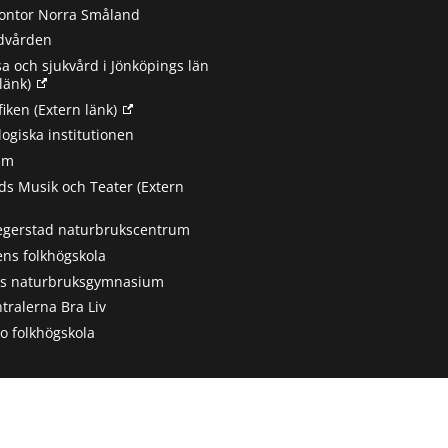
ontor Norra Småland
ndvården
sa och sjukvård i Jönköpings län
länk)
fiken
(Extern länk)
ogiska institutionen
um
s Musik och Teater
(Extern
egerstad naturbrukscentrum
ns folkhögskola
ts naturbruksgymnasium
tralerna Bra Liv
 folkhögskola