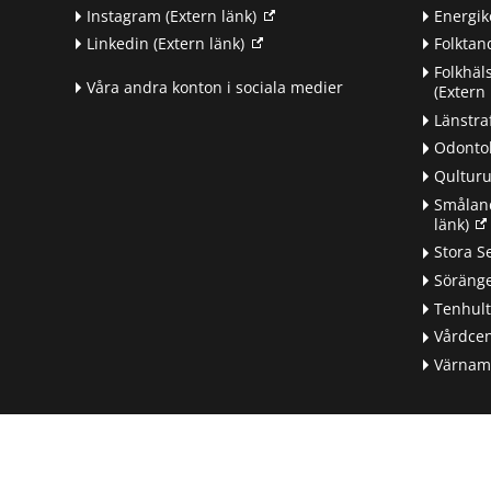
Instagram
(Extern länk)
Energik
Linkedin
(Extern länk)
Folkta
Folkhäl
Våra andra konton i sociala medier
(Extern 
Länstra
Odontol
Qultur
Småland
länk)
d
Stora S
Söränge
Tenhul
Vårdcen
Värnamo