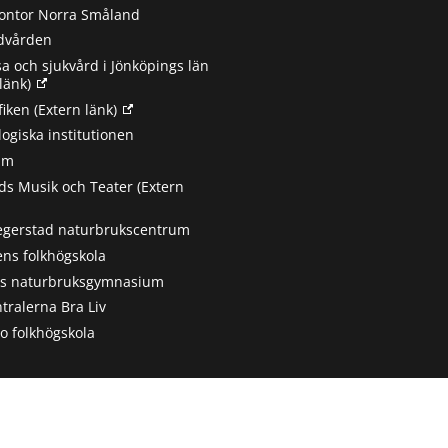
ontor Norra Småland
ndvården
sa och sjukvård i Jönköpings län
länk)
fiken
(Extern länk)
ogiska institutionen
um
s Musik och Teater
(Extern
egerstad naturbrukscentrum
ns folkhögskola
ts naturbruksgymnasium
tralerna Bra Liv
 folkhögskola