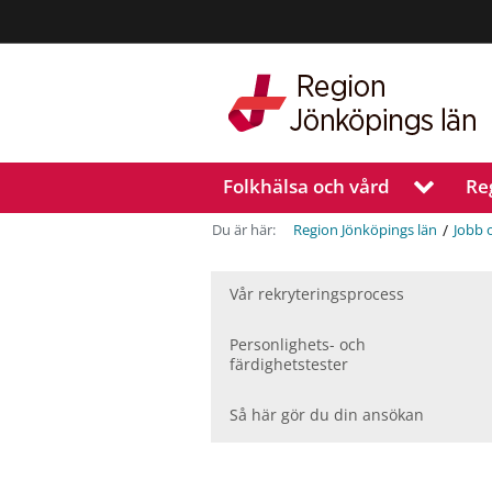
Region
Jönköpings
län
Folkhälsa och vård
Re
V
i
s
/
Du är här:
Region Jönköpings län
Jobb 
a
u
n
Vår rekryteringsprocess
d
e
Personlighets- och
r
färdighetstester
m
e
Så här gör du din ansökan
n
y
f