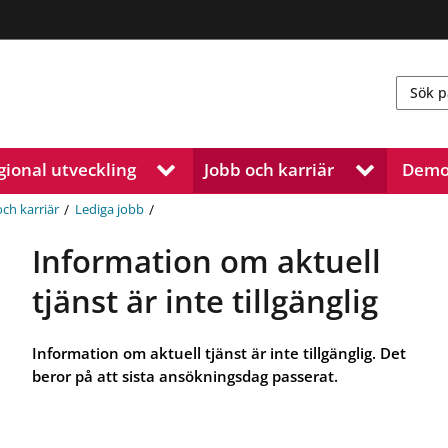
gional utveckling
Jobb och karriär
Demo
V
V
i
i
s
s
/
/
och karriär
Lediga jobb
a
a
u
u
Information om aktuell
n
n
d
d
tjänst är inte tillgänglig
e
e
r
r
m
m
Information om aktuell tjänst är inte tillgänglig. Det
e
e
beror på att sista ansökningsdag passerat.
n
n
y
y
f
f