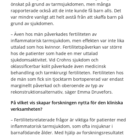
önskat på grund av tarmsjukdomen, men många
rapporterade också att de inte kunde få barn alls. Det
var mindre vanligt att helt avstå från att skaffa barn på
grund av sjukdomen.
– Även hos män påverkades fertiliteten av
inflammatorisk tarmsjukdom, men effekten var inte lika
uttalad som hos kvinnor. Fertilitetspåverkan var större
hos de patienter som hade en mer uttalad
sjukdomsaktivitet. Vid Crohns sjukdom och
oklassificerbar kolit påverkade även medicinsk
behandling och tarmkirurgi fertiliteten. Fertiliteten hos
de män som fick sin tjocktarm bortopererad var endast
marginellt påverkad och oberoende av typ av
rekonstruktionsalternativ, säger Emma Druvefors.
På vilket vis skapar forskningen nytta för den kliniska
verksamheten?
– Fertilitetsrelaterade frågor är viktiga för patienter med
inflammatorisk tarmsjukdom, som ofta insjuknar i
barnafödande ålder. Med hjälp av forskningsresultatet