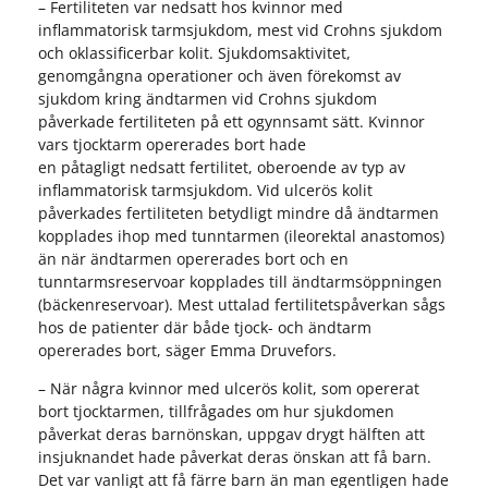
– Fertiliteten var nedsatt hos kvinnor med
inflammatorisk tarmsjukdom, mest vid Crohns sjukdom
och oklassificerbar kolit. Sjukdomsaktivitet,
genomgångna operationer och även förekomst av
sjukdom kring ändtarmen vid Crohns sjukdom
påverkade fertiliteten på ett ogynnsamt sätt. Kvinnor
vars tjocktarm opererades bort hade
en påtagligt nedsatt fertilitet, oberoende av typ av
inflammatorisk tarmsjukdom. Vid ulcerös kolit
påverkades fertiliteten betydligt mindre då ändtarmen
kopplades ihop med tunntarmen (ileorektal anastomos)
än när ändtarmen opererades bort och en
tunntarmsreservoar kopplades till ändtarmsöppningen
(bäckenreservoar). Mest uttalad fertilitetspåverkan sågs
hos de patienter där både tjock- och ändtarm
opererades bort, säger Emma Druvefors.
– När några kvinnor med ulcerös kolit, som opererat
bort tjocktarmen, tillfrågades om hur sjukdomen
påverkat deras barnönskan, uppgav drygt hälften att
insjuknandet hade påverkat deras önskan att få barn.
Det var vanligt att få färre barn än man egentligen hade