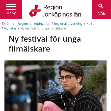
Region
Jönköpings
län
Meny
SÖK
/
/
Du är här:
Region Jönköpings län
Regional utveckling
Kultur
/
/
Ny festival för unga filmälskare
Nyheter
Ny festival för unga
filmälskare