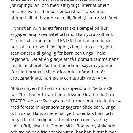
Jönköpings län, och med ett tydligt internationellt
perspektiv, har denna scenkonstnär i decennier
bidragit till ett levande och tillgängligt kulturliv i länet.
– Christian Arin är ett fantastiskt exempel på hur
engagemang, kreativitet och mod kan göra skillnad.
Genom sitt arbete med TEATERi har han inte bara
berikat kulturlivet i Jönköpings län, utan också gjort
scenkonsten tillgänglig för barn och unga i hela
regionen. Det är en glädje att få uppmärksamma hans
insats med årets kulturstipendium, säger regionråd
Kerstin Hammar (M), ordförande i nämnden för
arbetsmarknad, näringsliv och attraktivitet (ANA).
Motiveringen till årets kulturstipendium: Sedan 2004
har Christian Arin varit den drivande kraften bakom
TEATERi – en av Sveriges mest turnerande fria teatrar –
med föreställningar som engagerar både barn, unga
och vuxna. Hans arbete har gett tusentals barn och
unga i länet möjlighet att möta scenkonst av hög
konstnärlig kvalitet. Genom sitt ständiga nytänkande
och tro på den fria scenkonsten, har han byggt broar