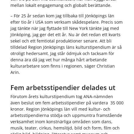
mellan lokalt engagemang och globalt berättande.
– För 25 år sedan kom jag tillbaka till Jönköpings län
efter tio år i USA som verksam skådespelare. Precis som
jag tänkte när jag flyttade till New York tänkte jag med
Jönköping, jag ger det ett år. Nu är det redan ett kvarts
sekel och ett femtiotal produktioner senare. Att bli
tilldelad Region Jönköpings läns kulturstipendium är så
otroligt hedersamt. Jag står ödmjuk och tacksam för
denna ära då jag vet hur många hårt arbetande
kulturarbetare som finns i regionen, säger Christian
Arin.
Fem arbetsstipendier delades ut
Förutom årets kulturstipendium tog ANA-nämnden
även beslut om fem arbetsstipendier på vardera 35 000
kronor. Region Jönköpings län vill med kultur- och
arbetsstipendierna stödja och uppmuntra framstående
verksamhet inom konstnärliga områden som dans,
musik, teater, cirkus, hemslöjd, bild och form, film och