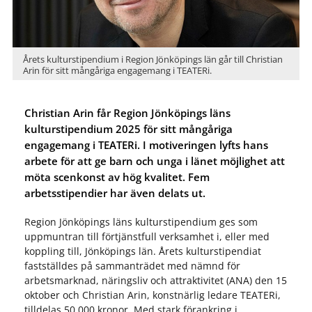
Årets kulturstipendium i Region Jönköpings län går till Christian
Arin för sitt mångåriga engagemang i TEATERi.
Christian Arin får Region Jönköpings läns
kulturstipendium 2025 för sitt mångåriga
engagemang i TEATERi. I motiveringen lyfts hans
arbete för att ge barn och unga i länet möjlighet att
möta scenkonst av hög kvalitet. Fem
arbetsstipendier har även delats ut.
Region Jönköpings läns kulturstipendium ges som
uppmuntran till förtjänstfull verksamhet i, eller med
koppling till, Jönköpings län. Årets kulturstipendiat
fastställdes på sammanträdet med nämnd för
arbetsmarknad, näringsliv och attraktivitet (ANA) den 15
oktober och Christian Arin, konstnärlig ledare TEATERi,
tilldelas 50 000 kronor. Med stark förankring i