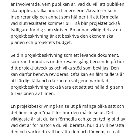
är involverade, vem publiken är, vad du vill att publiken
ska uppleva, vilka andra filmer/serier/kreatörer som
inspirerar dig och annat som hjälper till att förmedla
vad slutresultatet kommer bli – så blir projektet också
tydligare för dig som skriver. En annan viktig del av en
projektbeskrivning är att beskriva den ekonomiska
planen och projektets budget.
Se din projektbeskrivning som ett levande dokument,
som kan förändras under resans gång beroende på hur
ditt projekt utvecklas och vilka stöd som beviljas. Den
kan därför behöva revideras. Ofta kan en film ta flera år
att färdigställa och då kan en väl genomarbetad
projektbeskrivning också vara ett sätt att hålla dig sann
till visionen av filmen.
En projektbeskrivning kan se ut på många olika sätt och
det finns ingen ”mall” för hur den måste se ut. Det
viktigaste är att du kan förmedla och ge en tydlig bild av
vad det är för historia du vill berätta, hur du vill berätta
den och varför du vill berätta den och för vem, och att