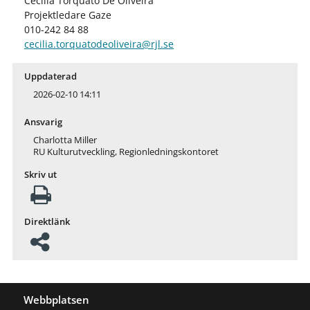
Cecilia Torquato De Oliveira
Projektledare Gaze
010-242 84 88
cecilia.torquatodeoliveira@rjl.se
Uppdaterad
2026-02-10 14:11
Ansvarig
Charlotta Miller
RU Kulturutveckling, Regionledningskontoret
Skriv ut
Direktlänk
Webbplatsen