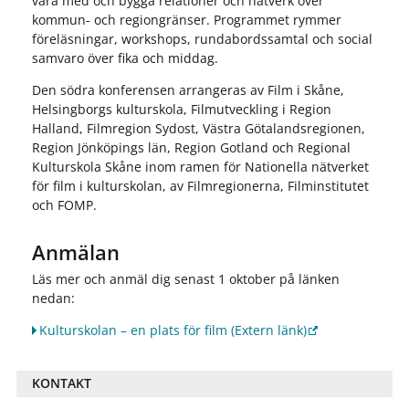
vara med och bygga relationer och nätverk över
kommun- och regiongränser. Programmet rymmer
föreläsningar, workshops, rundabordssamtal och social
samvaro över fika och middag.
Den södra konferensen arrangeras av Film i Skåne,
Helsingborgs kulturskola, Filmutveckling i Region
Halland, Filmregion Sydost, Västra Götalandsregionen,
Region Jönköpings län, Region Gotland och Regional
Kulturskola Skåne inom ramen för Nationella nätverket
för film i kulturskolan, av Filmregionerna, Filminstitutet
och FOMP.
Anmälan
Läs mer och anmäl dig senast 1 oktober på länken
nedan:
Kulturskolan – en plats för film
(Extern länk)
KONTAKT