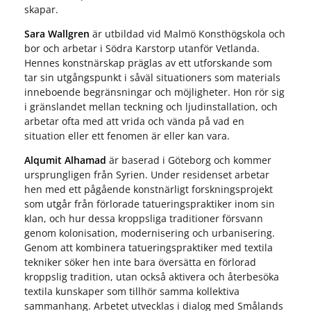
skapar.
Sara Wallgren
är utbildad vid Malmö Konsthögskola och
bor och arbetar i Södra Karstorp utanför Vetlanda.
Hennes konstnärskap präglas av ett utforskande som
tar sin utgångspunkt i såväl situationers som materials
inneboende begränsningar och möjligheter. Hon rör sig
i gränslandet mellan teckning och ljudinstallation, och
arbetar ofta med att vrida och vända på vad en
situation eller ett fenomen är eller kan vara.
Alqumit Alhamad
är baserad i Göteborg och kommer
ursprungligen från Syrien. Under residenset arbetar
hen med ett pågående konstnärligt forskningsprojekt
som utgår från förlorade tatueringspraktiker inom sin
klan, och hur dessa kroppsliga traditioner försvann
genom kolonisation, modernisering och urbanisering.
Genom att kombinera tatueringspraktiker med textila
tekniker söker hen inte bara översätta en förlorad
kroppslig tradition, utan också aktivera och återbesöka
textila kunskaper som tillhör samma kollektiva
sammanhang. Arbetet utvecklas i dialog med Smålands