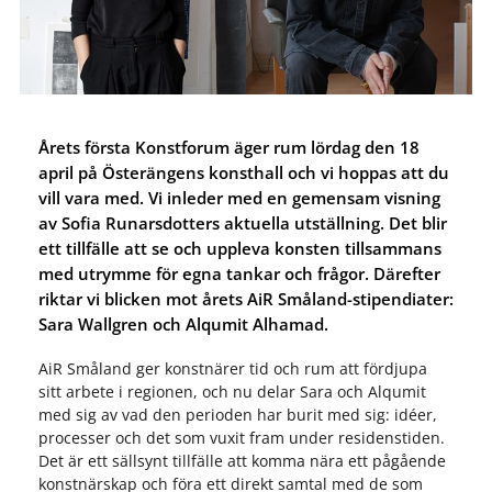
Årets första Konstforum äger rum lördag den 18
april på Österängens konsthall och vi hoppas att du
vill vara med. Vi inleder med en gemensam visning
av Sofia Runarsdotters aktuella utställning. Det blir
ett tillfälle att se och uppleva konsten tillsammans
med utrymme för egna tankar och frågor. Därefter
riktar vi blicken mot årets AiR Småland-stipendiater:
Sara Wallgren och Alqumit Alhamad.
AiR Småland ger konstnärer tid och rum att fördjupa
sitt arbete i regionen, och nu delar Sara och Alqumit
med sig av vad den perioden har burit med sig: idéer,
processer och det som vuxit fram under residenstiden.
Det är ett sällsynt tillfälle att komma nära ett pågående
konstnärskap och föra ett direkt samtal med de som