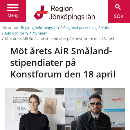
Region
Jönköpings
län
Meny
SÖK
/
/
Du är här:
Region Jönköpings län
Regional utveckling
Kultur
/
/
Bild och form
Nyheter
/
Möt årets AiR Småland-stipendiater på Konstforum den 18 april
Möt årets AiR Småland-
stipendiater på
Konstforum den 18 april