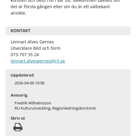
konsten och dess roll i vår tid. Välkommen oavsett om
det är första gången eller om du är ett välbekant
ansikte.
KONTAKT
Lennart Alves Gernes
Utvecklare Bild och form
073-707 35 24
lennart.alvesgernes@rjl.se
Uppdaterad
2026-04-09 10:58
Ansvarig
Fredrik Wilhelmsson
RU Kulturutveckling, Regionledningskontoret
Skriv ut