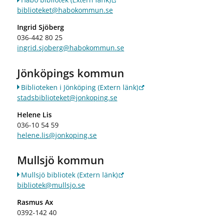
biblioteket@habokommun.se
Ingrid Sjöberg
036-442 80 25
ingrid.sjoberg@habokommun.se
Jönköpings kommun
Biblioteken i Jönköping
(Extern länk)
stadsbiblioteket@jonkoping.se
Helene Lis
036-10 54 59
helene.lis@jonkoping.se
Mullsjö kommun
Mullsjö bibliotek
(Extern länk)
bibliotek@mullsjo.se
Rasmus Ax
0392-142 40