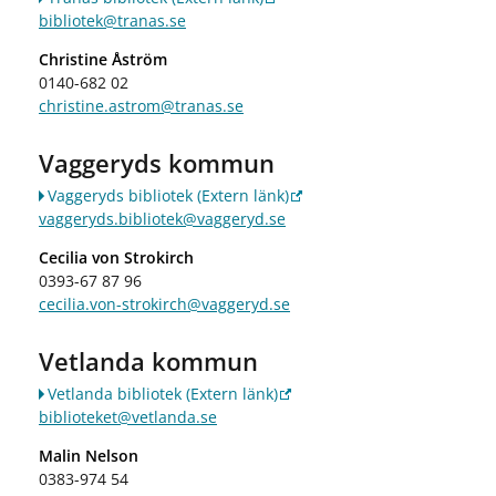
bibliotek@tranas.se
Christine Åström
0140-682 02
christine.astrom@tranas.se
Vaggeryds kommun
Vaggeryds bibliotek
(Extern länk)
vaggeryds.bibliotek@vaggeryd.se
Cecilia von Strokirch
0393-67 87 96
cecilia.von-strokirch@vaggeryd.se
Vetlanda kommun
Vetlanda bibliotek
(Extern länk)
biblioteket@vetlanda.se
Malin Nelson
0383-974 54