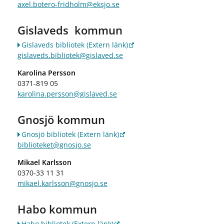
axel.botero-fridholm@eksjo.se
Gislaveds kommun
Gislaveds bibliotek
(Extern länk)
gislaveds.bibliotek@gislaved.se
Karolina Persson
0371-819 05
karolina.persson@gislaved.se
Gnosjö kommun
Gnosjö bibliotek
(Extern länk)
biblioteket@gnosjo.se
Mikael Karlsson
0370-33 11 31
mikael.karlsson@gnosjo.se
Habo kommun
Habo bibliotek
(Extern länk)