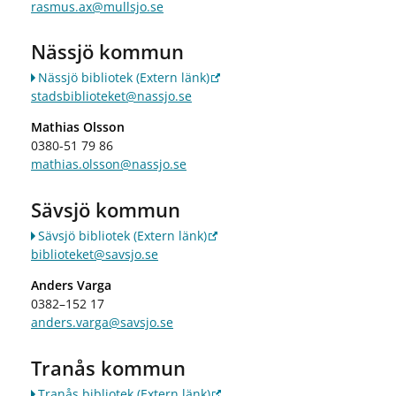
rasmus.ax@mullsjo.se
Nässjö kommun
Nässjö bibliotek
(Extern länk)
stadsbiblioteket@nassjo.se
Mathias Olsson
0380-51 79 86
mathias.olsson@nassjo.se
Sävsjö kommun
Sävsjö bibliotek
(Extern länk)
biblioteket@savsjo.se
Anders Varga
0382–152 17
anders.varga@savsjo.se
Tranås kommun
Tranås bibliotek
(Extern länk)