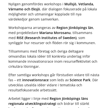
Nyligen genomfördes workshops i
Mullsjö, Vetlanda,
Värnamo och Eksjö
, där dialogen fokuserade på lokala
möjligheter och utmaningar kopplade till nya
värdekedjor genom samverkan.
Workshoparna arrangeras av
Region Jönköpings län
,
med projektledare
Mariana Morosanu
, tillsammans
med
RISE (Research Institutes of Sweden)
, som
synliggör hur resurser och flöden rör sig i kommunen.
Tillsammans med företag och övriga deltagare
omvandlas lokala idéer till konkreta underlag inför
kommande innovationsrace inom resurseffektivitet och
cirkulära lösningar.
Efter samtliga workshops går förstudien vidare till nästa
fas – ett
innovationsrace
som leds av
Science Park
. Där
utvecklas utvalda idéer vidare i tematiska och
resultatfokuserade arbetssätt.
Arbetet ligger i linje med
Region Jönköpings läns
regionala utvecklingsstrategi
och bidrar till stärkt