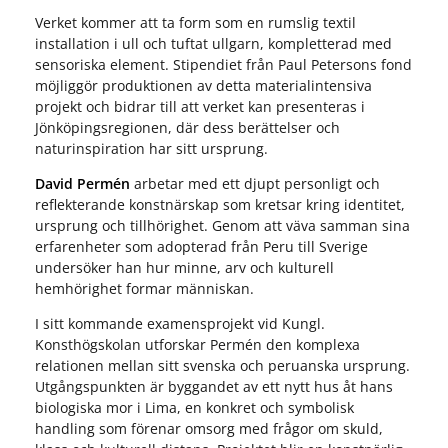
Verket kommer att ta form som en rumslig textil
installation i ull och tuftat ullgarn, kompletterad med
sensoriska element. Stipendiet från Paul Petersons fond
möjliggör produktionen av detta materialintensiva
projekt och bidrar till att verket kan presenteras i
Jönköpingsregionen, där dess berättelser och
naturinspiration har sitt ursprung.
David Permén
arbetar med ett djupt personligt och
reflekterande konstnärskap som kretsar kring identitet,
ursprung och tillhörighet. Genom att väva samman sina
erfarenheter som adopterad från Peru till Sverige
undersöker han hur minne, arv och kulturell
hemhörighet formar människan.
I sitt kommande examensprojekt vid Kungl.
Konsthögskolan utforskar Permén den komplexa
relationen mellan sitt svenska och peruanska ursprung.
Utgångspunkten är byggandet av ett nytt hus åt hans
biologiska mor i Lima, en konkret och symbolisk
handling som förenar omsorg med frågor om skuld,