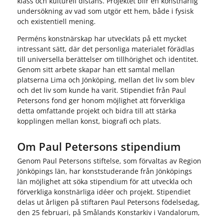
klass och kulturell distans. Projektet blir en konstnärlig
undersökning av vad som utgör ett hem, både i fysisk
och existentiell mening.
Perméns konstnärskap har utvecklats på ett mycket
intressant sätt, där det personliga materialet förädlas
till universella berättelser om tillhörighet och identitet.
Genom sitt arbete skapar han ett samtal mellan
platserna Lima och Jönköping, mellan det liv som blev
och det liv som kunde ha varit. Stipendiet från Paul
Petersons fond ger honom möjlighet att förverkliga
detta omfattande projekt och bidra till att stärka
kopplingen mellan konst, biografi och plats.
Om Paul Petersons stipendium
Genom Paul Petersons stiftelse, som förvaltas av Region
Jönköpings län, har konststuderande från Jönköpings
län möjlighet att söka stipendium för att utveckla och
förverkliga konstnärliga idéer och projekt. Stipendiet
delas ut årligen på stiftaren Paul Petersons födelsedag,
den 25 februari, på Smålands Konstarkiv i Vandalorum,