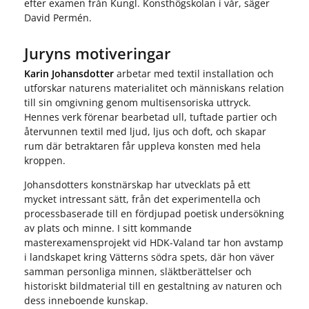
efter examen från Kungl. Konsthögskolan i vår, säger
David Permén.
Juryns motiveringar
Karin Johansdotter
arbetar med textil installation och
utforskar naturens materialitet och människans relation
till sin omgivning genom multisensoriska uttryck.
Hennes verk förenar bearbetad ull, tuftade partier och
återvunnen textil med ljud, ljus och doft, och skapar
rum där betraktaren får uppleva konsten med hela
kroppen.
Johansdotters konstnärskap har utvecklats på ett
mycket intressant sätt, från det experimentella och
processbaserade till en fördjupad poetisk undersökning
av plats och minne. I sitt kommande
masterexamensprojekt vid HDK-Valand tar hon avstamp
i landskapet kring Vätterns södra spets, där hon väver
samman personliga minnen, släktberättelser och
historiskt bildmaterial till en gestaltning av naturen och
dess inneboende kunskap.