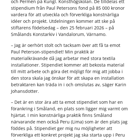
och Permén på Kungl. Konsthögskolan. De tilldelas ett
stipendium från Paul Petersons fond på 85 000 kronor
vardera för att utveckla och förverkliga konstnärliga
idéer och projekt. Utdelningen kommer att ske på
stiftarens födelsedag – den 25 februari 2026 – på
Smålands Konstarkiv i Vandalorum, Värnamo.
– Jag är oerhört stolt och tacksam över att få ta emot
Paul Peterson-stipendiet! Min praktik är
materialkrävande då jag arbetar med stora textila
installationer. Stipendiet kommer att bekosta material
till mitt arbete och göra det möjligt för mig att jobba i
den stora skala jag önskar för att skapa en installation
betraktaren kan träda in i och omslutas av, säger Karin
Johansdotter.
– Det är en stor ära att ta emot stipendiet som har en
förankring i Småland, en plats som ligger mig varmt om
hjärtat. I min konstnärliga praktik finns Småland
närvarande men också Peru (Lima) som är den plats jag
föddes på. Stipendiet ger mig nu möjligheter att
förverkliga ett konkret projekt jag ska starta upp i Peru