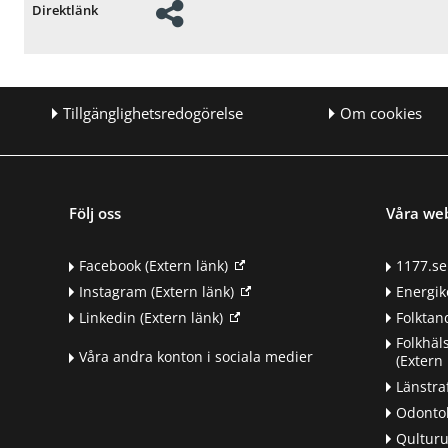
Direktlänk
Tillgänglighetsredogörelse
Om cookies
Följ oss
Våra we
Facebook
(Extern länk)
1177.se
Instagram
(Extern länk)
Energik
Linkedin
(Extern länk)
Folkta
Folkhäl
Våra andra konton i sociala medier
(Extern 
Länstra
Odontol
Qultur