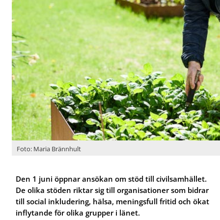
ö
ö
r
r
R
J
e
o
g
b
i
b
o
o
n
c
a
h
l
k
u
a
t
r
v
r
e
i
c
ä
k
r
Foto: Maria Brännhult
l
i
n
Den 1 juni öppnar ansökan om stöd till civilsamhället.
g
De olika stöden riktar sig till organisationer som bidrar
till social inkludering, hälsa, meningsfull fritid och ökat
inflytande för olika grupper i länet.