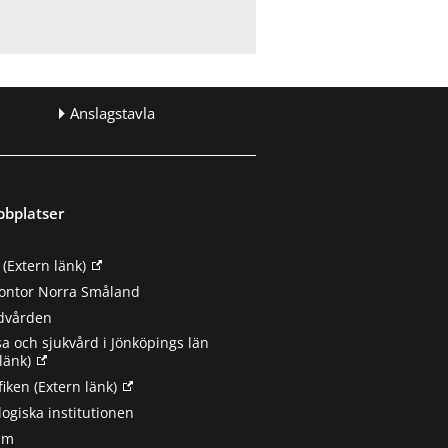
Anslagstavla
bbplatser
(Extern länk)
ontor Norra Småland
ndvården
sa och sjukvård i Jönköpings län
länk)
fiken
(Extern länk)
ogiska institutionen
um