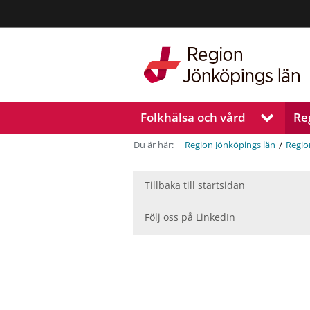
Region
Jönköpings
län
Folkhälsa och vård
Re
V
i
s
/
Du är här:
Region Jönköpings län
Regio
a
u
n
Tillbaka till startsidan
d
e
Följ oss på LinkedIn
r
m
e
n
y
f