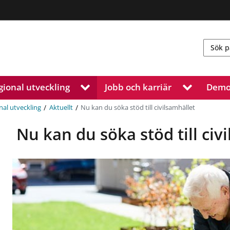
gional utveckling
Jobb och karriär
Demo
V
V
i
i
s
s
/
/
Nu kan du söka stöd till civilsamhället
nal utveckling
Aktuellt
a
a
u
u
Nu kan du söka stöd till civ
n
n
d
d
e
e
r
r
m
m
e
e
n
n
y
y
f
f