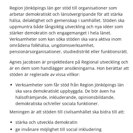
Region Jönköpings län ger stöd till organisationer som
arbetar demokratiskt och länsövergripande för att stärka
hälsa, delaktighet och gemenskap i samhället. Stöden ska
uppmuntra både långsiktig utveckling och nya idéer som
stärker demokratin och engagemanget i hela länet.
Verksamheter som kan söka stöden ska vara aktiva inom
områdena folkhälsa, ungdomsverksamhet,
pensionärsorganisationer, studiedistrikt eller funktionsrätt.
Agnes Jacobsen är projektledare på Regional utveckling och
är en dem som handlägger ansökningarna. Hon berättar att
stöden är reglerade av vissa villkor:
Verksamheter som får stöd från Region Jönköpings län
ska vara demokratiskt uppbyggda. De bör även ha
hälsofrämjande, inkluderande, opinionsbildande,
demokratiska och/eller sociala funktioner.
Meningen är att stöden till civilsamhället ska bidra till att:
stärka och utveckla demokratin
ge invånare möjlighet till social inkludering