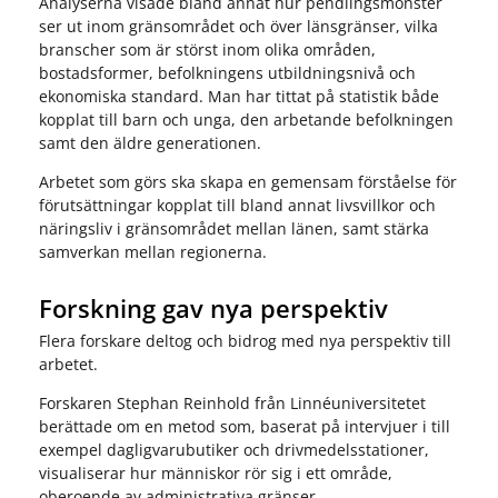
Analyserna visade bland annat hur pendlingsmönster
ser ut inom gränsområdet och över länsgränser, vilka
branscher som är störst inom olika områden,
bostadsformer, befolkningens utbildningsnivå och
ekonomiska standard. Man har tittat på statistik både
kopplat till barn och unga, den arbetande befolkningen
samt den äldre generationen.
Arbetet som görs ska skapa en gemensam förståelse för
förutsättningar kopplat till bland annat livsvillkor och
näringsliv i gränsområdet mellan länen, samt stärka
samverkan mellan regionerna.
Forskning gav nya perspektiv
Flera forskare deltog och bidrog med nya perspektiv till
arbetet.
Forskaren Stephan Reinhold från Linnéuniversitetet
berättade om en metod som, baserat på intervjuer i till
exempel dagligvarubutiker och drivmedelsstationer,
visualiserar hur människor rör sig i ett område,
oberoende av administrativa gränser.