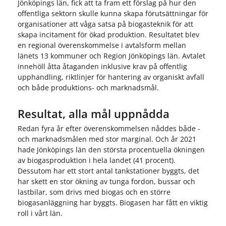
Jönköpings län, fick att ta fram ett förslag på hur den
offentliga sektorn skulle kunna skapa förutsättningar för
organisationer att våga satsa på biogasteknik för att
skapa incitament för ökad produktion. Resultatet blev
en regional överenskommelse i avtalsform mellan
länets 13 kommuner och Region Jönköpings län. Avtalet
innehöll åtta åtaganden inklusive krav på offentlig
upphandling, riktlinjer för hantering av organiskt avfall
och både produktions- och marknadsmål.
Resultat, alla mål uppnådda
Redan fyra år efter överenskommelsen nåddes både -
och marknadsmålen med stor marginal. Och år 2021
hade Jönköpings län den största procentuella ökningen
av biogasproduktion i hela landet (41 procent).
Dessutom har ett stort antal tankstationer byggts, det
har skett en stor ökning av tunga fordon, bussar och
lastbilar, som drivs med biogas och en större
biogasanläggning har byggts. Biogasen har fått en viktig
roll i vårt län.