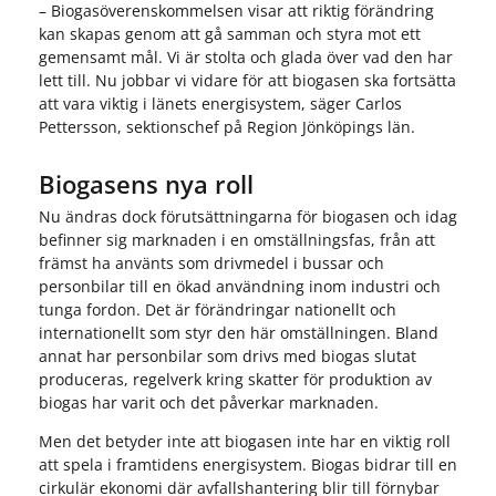
– Biogasöverenskommelsen visar att riktig förändring
kan skapas genom att gå samman och styra mot ett
gemensamt mål. Vi är stolta och glada över vad den har
lett till. Nu jobbar vi vidare för att biogasen ska fortsätta
att vara viktig i länets energisystem, säger Carlos
Pettersson, sektionschef på Region Jönköpings län.
Biogasens nya roll
Nu ändras dock förutsättningarna för biogasen och idag
befinner sig marknaden i en omställningsfas, från att
främst ha använts som drivmedel i bussar och
personbilar till en ökad användning inom industri och
tunga fordon. Det är förändringar nationellt och
internationellt som styr den här omställningen. Bland
annat har personbilar som drivs med biogas slutat
produceras, regelverk kring skatter för produktion av
biogas har varit och det påverkar marknaden.
Men det betyder inte att biogasen inte har en viktig roll
att spela i framtidens energisystem. Biogas bidrar till en
cirkulär ekonomi där avfallshantering blir till förnybar