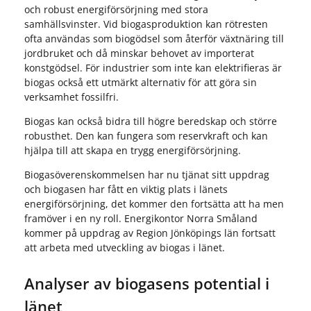
och robust energiförsörjning med stora
samhällsvinster. Vid biogasproduktion kan rötresten
ofta användas som biogödsel som återför växtnäring till
jordbruket och då minskar behovet av importerat
konstgödsel. För industrier som inte kan elektrifieras är
biogas också ett utmärkt alternativ för att göra sin
verksamhet fossilfri.
Biogas kan också bidra till högre beredskap och större
robusthet. Den kan fungera som reservkraft och kan
hjälpa till att skapa en trygg energiförsörjning.
Biogasöverenskommelsen har nu tjänat sitt uppdrag
och biogasen har fått en viktig plats i länets
energiförsörjning, det kommer den fortsätta att ha men
framöver i en ny roll. Energikontor Norra Småland
kommer på uppdrag av Region Jönköpings län fortsatt
att arbeta med utveckling av biogas i länet.
Analyser av biogasens potential i
länet