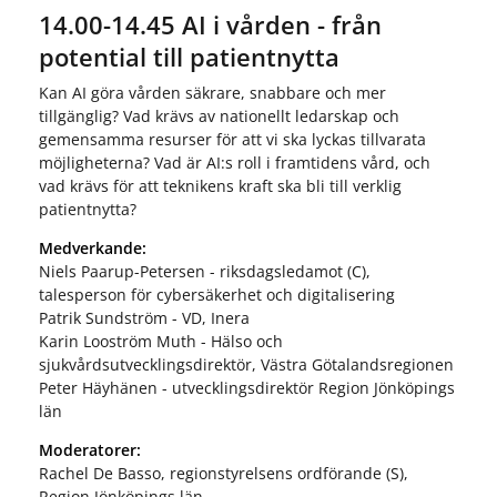
14.00-14.45 AI i vården - från
potential till patientnytta
Kan AI göra vården säkrare, snabbare och mer
tillgänglig? Vad krävs av nationellt ledarskap och
gemensamma resurser för att vi ska lyckas tillvarata
möjligheterna? Vad är AI:s roll i framtidens vård, och
vad krävs för att teknikens kraft ska bli till verklig
patientnytta?
Medverkande:
Niels Paarup-Petersen - riksdagsledamot (C),
talesperson för cybersäkerhet och digitalisering
Patrik Sundström - VD, Inera
Karin Looström Muth - Hälso och
sjukvårdsutvecklingsdirektör, Västra Götalandsregionen
Peter Häyhänen - utvecklingsdirektör Region Jönköpings
län
Moderatorer:
Rachel De Basso, regionstyrelsens ordförande (S),
Region Jönköpings län