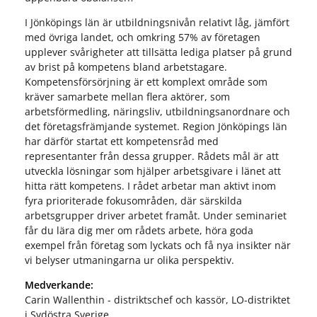
I Jönköpings län är utbildningsnivån relativt låg, jämfört
med övriga landet, och omkring 57% av företagen
upplever svårigheter att tillsätta lediga platser på grund
av brist på kompetens bland arbetstagare.
Kompetensförsörjning är ett komplext område som
kräver samarbete mellan flera aktörer, som
arbetsförmedling, näringsliv, utbildningsanordnare och
det företagsfrämjande systemet. Region Jönköpings län
har därför startat ett kompetensråd med
representanter från dessa grupper. Rådets mål är att
utveckla lösningar som hjälper arbetsgivare i länet att
hitta rätt kompetens. I rådet arbetar man aktivt inom
fyra prioriterade fokusområden, där särskilda
arbetsgrupper driver arbetet framåt. Under seminariet
får du lära dig mer om rådets arbete, höra goda
exempel från företag som lyckats och få nya insikter när
vi belyser utmaningarna ur olika perspektiv.
Medverkande:
Carin Wallenthin - distriktschef och kassör, LO-distriktet
i Sydöstra Sverige