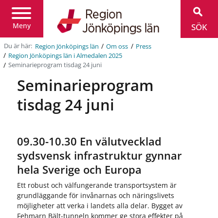
Region
Jönköpings
län
Meny
SÖK
/
/
Du är här:
Region Jönköpings län
Om oss
Press
/
Region Jönköpings län i Almedalen 2025
/
Seminarieprogram tisdag 24 juni
Seminarieprogram
tisdag 24 juni
09.30-10.30 En välutvecklad
sydsvensk infrastruktur gynnar
hela Sverige och Europa
Ett robust och välfungerande transportsystem är
grundläggande för invånarnas och näringslivets
möjligheter att verka i landets alla delar. Bygget av
Fehmarn Bält-tunneln kommer ge stora effekter på