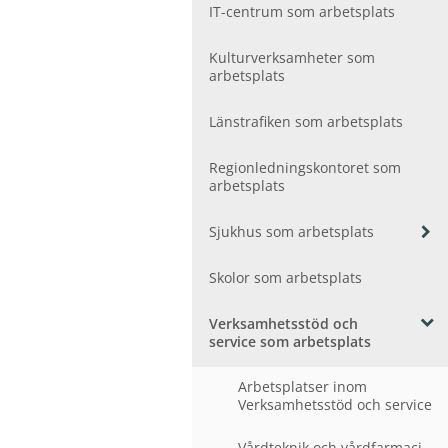
ö
e
IT-centrum som arbetsplats
r
n
F
y
Kultur­verksamheter som
o
f
arbetsplats
l
ö
k
r
h
Länstrafiken som arbetsplats
B
ä
a
l
r
Regionledningskontoret som
s
n
arbetsplats
-
a
o
o
V
Sjukhus som arbetsplats
c
c
i
h
h
s
u
Skolor som arbetsplats
v
a
n
å
u
g
r
Verksamhetsstöd och
n
d
d
V
service som arbetsplats
d
o
i
e
m
s
r
Arbetsplatser inom
s
a
m
Verksamhetsstöd och service
e
u
e
n
n
n
h
Vårdteknik och vårdfarmaci