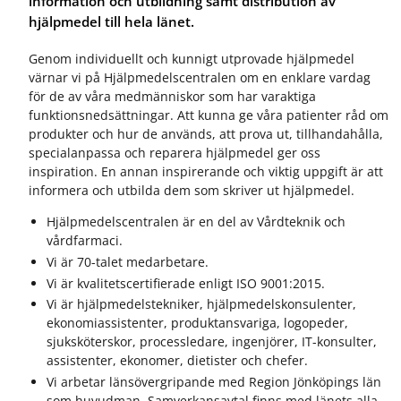
information och utbildning samt distribution av
hjälpmedel till hela länet.
Genom individuellt och kunnigt utprovade hjälpmedel
värnar vi på Hjälpmedelscentralen om en enklare vardag
för de av våra medmänniskor som har varaktiga
funktionsnedsättningar. Att kunna ge våra patienter råd om
produkter och hur de används, att prova ut, tillhandahålla,
specialanpassa och reparera hjälpmedel ger oss
inspiration. En annan inspirerande och viktig uppgift är att
informera och utbilda dem som skriver ut hjälpmedel.
Hjälpmedelscentralen är en del av Vårdteknik och
vårdfarmaci.
Vi är 70-talet medarbetare.
Vi är kvalitetscertifierade enligt ISO 9001:2015.
Vi är hjälpmedelstekniker, hjälpmedelskonsulenter,
ekonomiassistenter, produktansvariga, logopeder,
sjuksköterskor, processledare, ingenjörer, IT-konsulter,
assistenter, ekonomer, dietister och chefer.
Vi arbetar länsövergripande med Region Jönköpings län
som huvudman. Samverkansavtal finns med länets alla