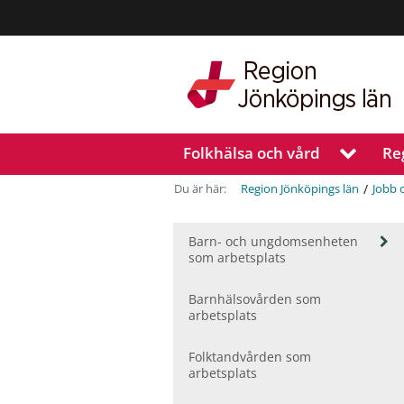
Region
Jönköpings
län
Folkhälsa och vård
Re
V
i
s
/
Du är här:
Region Jönköpings län
Jobb 
a
u
V
n
Barn- och ungdomsenheten
i
som arbetsplats
d
s
e
a
r
Barnhälsovården som
u
m
arbetsplats
n
e
d
n
Folktandvården som
e
y
arbetsplats
r
f
m