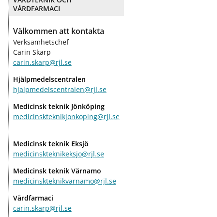
VÅRDFARMACI
Välkommen att kontakta
Verksamhetschef
Carin Skarp
carin.skarp@rjl.se
Hjälpmedelscentralen
hjalpmedelscentralen@rjl.se
Medicinsk teknik Jönköping
medicinskteknikjonkoping@rjl.se
Medicinsk teknik Eksjö
medicinskteknikeksjo@rjl.se
Medicinsk teknik Värnamo
medicinskteknikvarnamo@rjl.se
Vårdfarmaci
carin.skarp@rjl.se