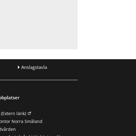
Anslagstavla
bbplatser
(Extern länk)
ontor Norra Småland
ndvården