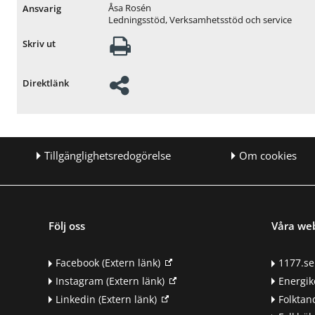
Åsa Rosén
Ansvarig
Ledningsstöd, Verksamhetsstöd och service
Skriv ut
Direktlänk
Tillgänglighetsredogörelse
Om cookies
Följ oss
Våra we
Facebook
(Extern länk)
1177.se
Instagram
(Extern länk)
Energik
Linkedin
(Extern länk)
Folkta