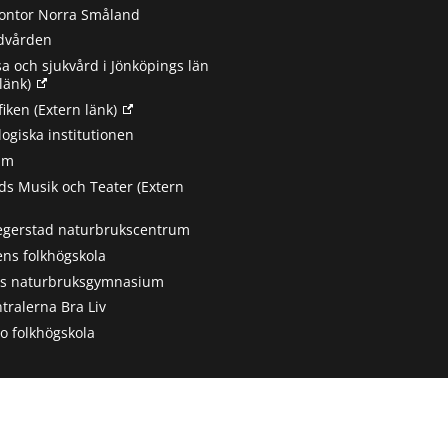
ontor Norra Småland
ndvården
sa och sjukvård i Jönköpings län
länk)
fiken
(Extern länk)
ogiska institutionen
um
s Musik och Teater
(Extern
egerstad naturbrukscentrum
ns folkhögskola
ts naturbruksgymnasium
tralerna Bra Liv
 folkhögskola