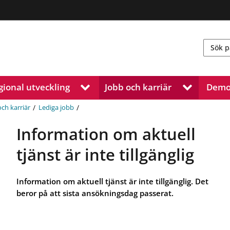
gional utveckling
Jobb och karriär
Demo
V
V
i
i
s
s
/
/
och karriär
Lediga jobb
a
a
u
u
Information om aktuell
n
n
d
d
tjänst är inte tillgänglig
e
e
r
r
m
m
Information om aktuell tjänst är inte tillgänglig. Det
e
e
beror på att sista ansökningsdag passerat.
n
n
y
y
f
f