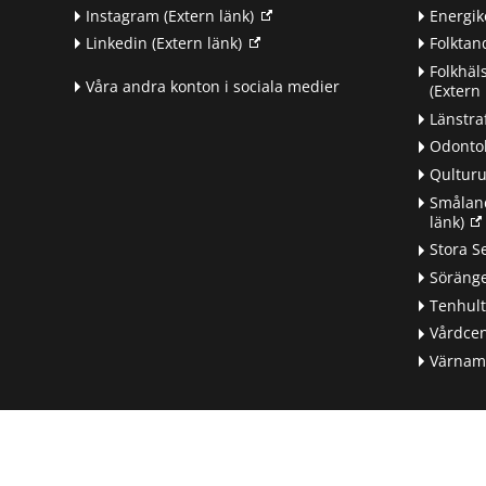
Instagram
(Extern länk)
Energik
Linkedin
(Extern länk)
Folkta
Folkhäl
Våra andra konton i sociala medier
(Extern 
Länstra
Odontol
Qultur
Småland
länk)
d
Stora S
Söränge
Tenhul
Vårdcen
Värnamo