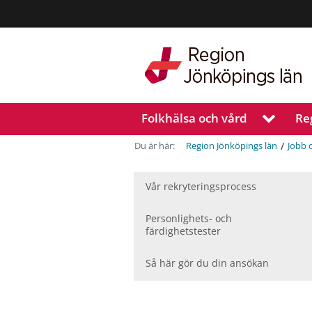
Region
Jönköpings
län
Folkhälsa och vård
Re
V
i
s
/
Du är här:
Region Jönköpings län
Jobb 
a
u
n
Vår rekryteringsprocess
d
e
Personlighets- och
r
färdighetstester
m
e
Så här gör du din ansökan
n
y
f