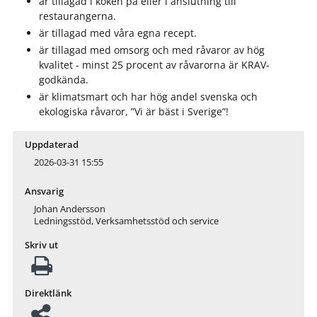
är tillagad i köken på eller i anslutning till
restaurangerna.
är tillagad med våra egna recept.
är tillagad med omsorg och med råvaror av hög
kvalitet -
minst 25 procent av råvarorna är KRAV-
godkända
.
är klimatsmart och har hög andel svenska och
ekologiska råvaror, ”Vi är bäst i Sverige”!
Uppdaterad
2026-03-31 15:55
Ansvarig
Johan Andersson
Ledningsstöd, Verksamhetsstöd och service
Skriv ut
Direktlänk