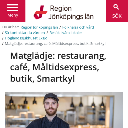
Region
Jönköpings
län
Meny
SÖK
/
Du är här:
Region Jönköpings län
Folkhälsa och vård
/
/
Så kontaktar du vården
Besök i våra lokaler
/
Höglandssjukhuset Eksjö
/
Matglädje: restaurang, café, Måltidsexpress, butik, Smartkyl
Matglädje: restaurang,
café, Måltidsexpress,
butik, Smartkyl