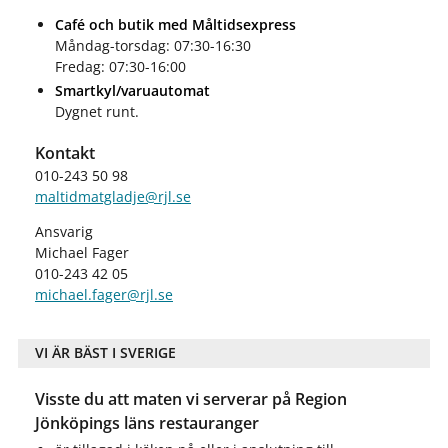
Café och butik med Måltidsexpress
Måndag-torsdag: 07:30-16:30
Fredag: 07:30-16:00
Smartkyl/varuautomat
Dygnet runt.
Kontakt
010-243 50 98
maltidmatgladje@rjl.se
Ansvarig
Michael Fager
010-243 42 05
michael.fager@rjl.se
VI ÄR BÄST I SVERIGE
Visste du att maten vi serverar på Region
Jönköpings läns restauranger