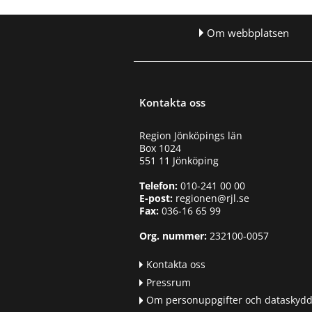
e
n
y
Om webbplatsen
f
ö
r
R
e
Kontakta oss
g
i
o
Region Jönköpings län
n
Box 1024
r
551 11 Jönköping
e
Telefon:
010-241 00 00
v
E-post:
regionen@rjl.se
i
Fax:
036-16 65 99
s
i
Org. nummer:
232100-0057
o
n
Kontakta oss
e
n
Pressrum
Om personuppgifter och dataskyd