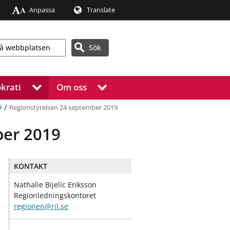
Anpassa
Translate
Sök
krati
Om oss
V
V
i
i
s
s
/
Regionstyrelsen 24 september 2019
9
a
a
u
u
ber 2019
n
n
d
d
e
e
KONTAKT
r
r
m
m
Nathalie Bijelic Eriksson
e
e
Regionledningskontoret
n
n
regionen@rjl.se
y
y
f
f