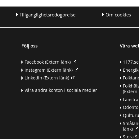
Tillgänglighetsredogörelse
Om cookies
Följ oss
Våra we
Facebook
(Extern länk)
1177.se
Instagram
(Extern länk)
Energik
Linkedin
(Extern länk)
Folkta
Folkhäl
Våra andra konton i sociala medier
(Extern 
Länstra
Odontol
Qultur
Småland
länk)
d
Stora S