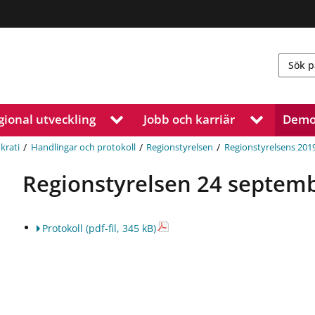
gional utveckling
Jobb och karriär
Demo
V
V
i
i
s
s
/
/
/
krati
Handlingar och protokoll
Regionstyrelsen
Regionstyrelsens 201
a
a
u
u
Regionstyrelsen 24 septem
n
n
d
d
e
e
Protokoll
(pdf-fil, 345 kB)
r
r
m
m
e
e
n
n
y
y
f
f