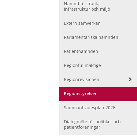
ö
Nämnd för trafik,
r
infrastruktur och miljö
F
o
Extern samverkan
l
k
h
Parlamentariska nämnden
ä
l
Patientnämnden
s
a
Regionfullmäktige
o
c
V
Regionrevisionen
h
i
v
s
å
Regionstyrelsen
a
r
u
d
Sammanträdesplan 2026
n
d
e
Dialogmöte för politiker och
r
patientföreningar
m