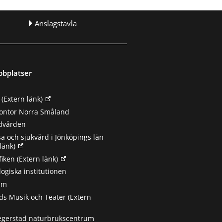
Anslagstavla
bbplatser
(Extern länk)
ontor Norra Småland
ndvården
sa och sjukvård i Jönköpings län
länk)
fiken
(Extern länk)
ogiska institutionen
um
s Musik och Teater
(Extern
egerstad naturbrukscentrum