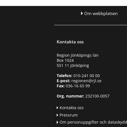
e
n
y
Om webbplatsen
f
ö
r
R
e
Kontakta oss
g
i
o
Region Jönköpings län
n
Box 1024
r
551 11 Jönköping
e
Telefon:
010-241 00 00
v
E-post:
regionen@rjl.se
i
Fax:
036-16 65 99
s
i
Org. nummer:
232100-0057
o
n
Kontakta oss
e
n
Pressrum
Om personuppgifter och dataskyd