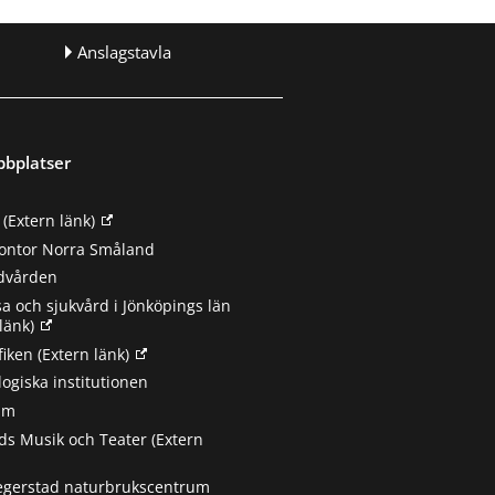
Anslagstavla
bbplatser
(Extern länk)
ontor Norra Småland
ndvården
sa och sjukvård i Jönköpings län
länk)
fiken
(Extern länk)
ogiska institutionen
um
s Musik och Teater
(Extern
egerstad naturbrukscentrum