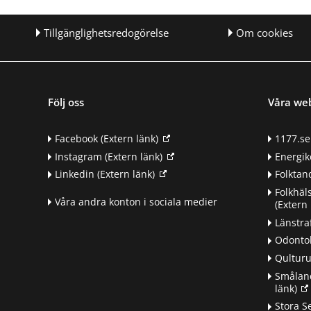
Tillgänglighetsredogörelse
Om cookies
Följ oss
Våra we
Facebook
(Extern länk)
1177.se
Instagram
(Extern länk)
Energik
Linkedin
(Extern länk)
Folkta
Folkhäl
Våra andra konton i sociala medier
(Extern 
Länstra
Odontol
Qultur
Småland
länk)
d
Stora S