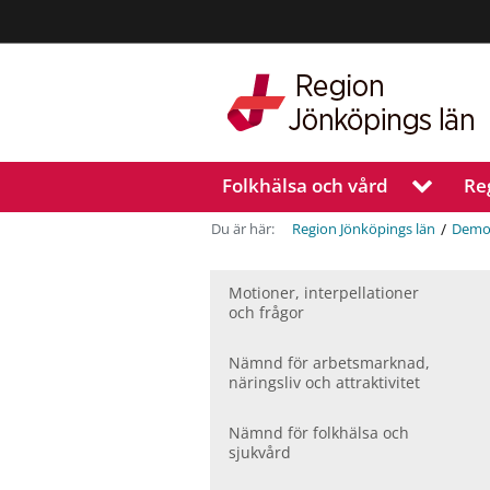
Region
Jönköpings
län
Folkhälsa och vård
Re
V
i
s
/
Du är här:
Region Jönköpings län
Demo
a
u
n
Motioner, inter­pellationer
och frågor
d
e
r
Nämnd för arbetsmarknad,
m
näringsliv och attraktivitet
e
n
Nämnd för folkhälsa och
y
sjukvård
f