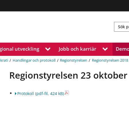
gional utveckling
Jobb och karriär
Demo
V
V
i
i
s
s
/
/
/
krati
Handlingar och protokoll
Regionstyrelsen
Regionstyrelsen 2018
a
a
u
u
Regionstyrelsen 23 oktober
n
n
d
d
e
e
Protokoll
(pdf-fil, 424 kB)
r
r
m
m
e
e
n
n
y
y
f
f