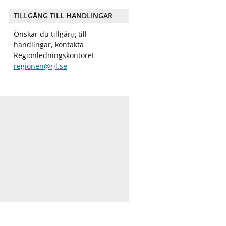
ö
ö
r
r
TILLGÅNG TILL HANDLINGAR
D
O
e
m
Önskar du tillgång till
m
o
handlingar, kontakta
o
s
Regionledningskontoret
k
s
regionen@rjl.se
r
a
t
i