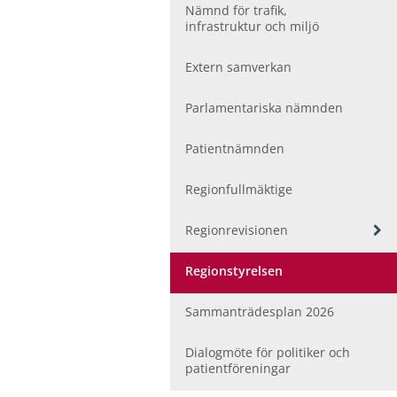
ö
Nämnd för trafik,
r
infrastruktur och miljö
F
o
Extern samverkan
l
k
h
Parlamentariska nämnden
ä
l
Patientnämnden
s
a
Regionfullmäktige
o
c
V
Regionrevisionen
h
i
v
s
å
Regionstyrelsen
a
r
u
d
Sammanträdesplan 2026
n
d
e
Dialogmöte för politiker och
r
patientföreningar
m