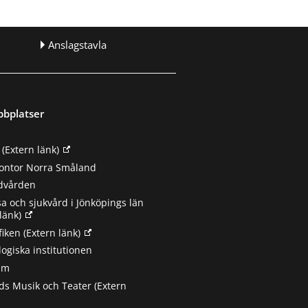
Anslagstavla
bbplatser
(Extern länk)
ontor Norra Småland
ndvården
sa och sjukvård i Jönköpings län
länk)
fiken
(Extern länk)
ogiska institutionen
um
s Musik och Teater
(Extern