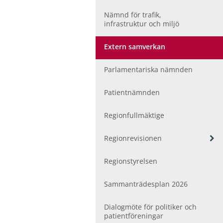
ö
r
Nämnd för trafik,
F
infrastruktur och miljö
o
l
Extern samverkan
k
h
ä
Parlamentariska nämnden
l
s
Patientnämnden
a
o
Regionfullmäktige
c
h
V
Regionrevisionen
v
i
å
s
r
Regionstyrelsen
a
d
u
Sammanträdesplan 2026
n
d
e
Dialogmöte för politiker och
r
patientföreningar
m