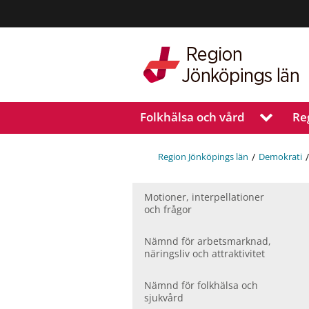
Region
Jönköpings
län
Folkhälsa och vård
Re
V
i
s
/
a
Region Jönköpings län
Demokrati
u
n
Motioner, inter­pellationer
d
och frågor
e
r
m
Nämnd för arbetsmarknad,
e
näringsliv och attraktivitet
n
y
Nämnd för folkhälsa och
f
sjukvård