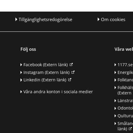
Tillgänglighetsredogörelse
Om cookies
Följ oss
Våra we
Facebook
(Extern länk)
1177.se
Instagram
(Extern länk)
Energik
Linkedin
(Extern länk)
Folkta
Folkhäl
Våra andra konton i sociala medier
(Extern 
Länstra
Odontol
Qultur
Småland
länk)