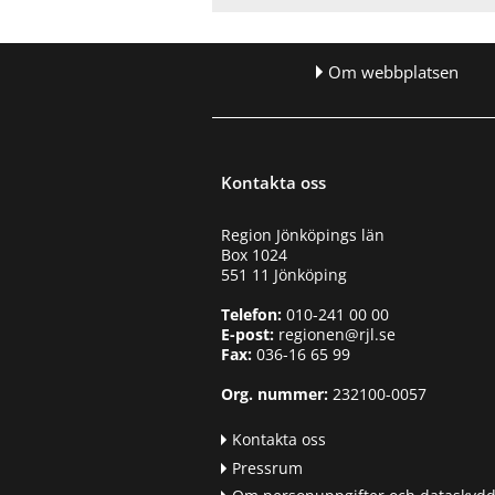
e
n
y
Om webbplatsen
f
ö
r
R
e
Kontakta oss
g
i
o
Region Jönköpings län
n
Box 1024
r
551 11 Jönköping
e
Telefon:
010-241 00 00
v
E-post:
regionen@rjl.se
i
Fax:
036-16 65 99
s
i
Org. nummer:
232100-0057
o
n
Kontakta oss
e
n
Pressrum