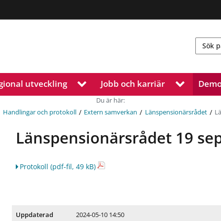
gional utveckling
Jobb och karriär
Demo
V
V
i
i
Du är här:
s
s
/
/
/
/
a
a
L
Handlingar och protokoll
Extern samverkan
Länspensionärsrådet
u
u
Länspensionärsrådet 19 se
n
n
d
d
e
e
r
r
Protokoll
(pdf-fil, 49 kB)
m
m
e
e
n
n
y
y
f
f
2024-05-10 14:50
Uppdaterad