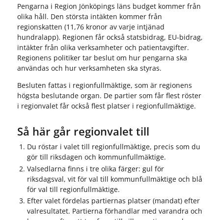
Pengarna i Region Jönköpings läns budget kommer från
olika håll. Den största intäkten kommer från
regionskatten (11,76 kronor av varje intjänad
hundralapp). Regionen får också statsbidrag, EU-bidrag,
intäkter från olika verksamheter och patientavgifter.
Regionens politiker tar beslut om hur pengarna ska
användas och hur verksamheten ska styras.
Besluten fattas i regionfullmäktige, som är regionens
högsta beslutande organ. De partier som får flest röster
i regionvalet får också flest platser i regionfullmäktige.
Så här går regionvalet till
Du röstar i valet till regionfullmäktige, precis som du
gör till riksdagen och kommunfullmäktige.
Valsedlarna finns i tre olika färger: gul för
riksdagsval, vit för val till kommunfullmäktige och blå
för val till regionfullmäktige.
Efter valet fördelas partiernas platser (mandat) efter
valresultatet. Partierna förhandlar med varandra och