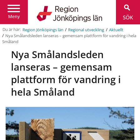
Region
Jönköpings
län
Meny
SÖK
/
/
Du är här:
Region Jönköpings län
Regional utveckling
Aktuellt
/
Nya Smålandsleden lanseras – gemensam plattform för vandring i hela
Småland
Nya Smålandsleden
lanseras – gemensam
plattform för vandring i
hela Småland