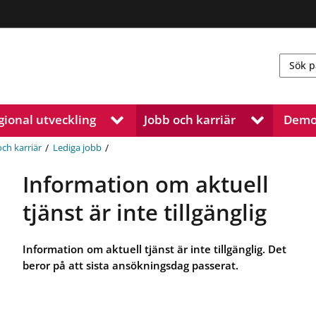
gional utveckling
Jobb och karriär
Demo
V
V
i
i
s
s
/
/
och karriär
Lediga jobb
a
a
u
u
Information om aktuell
n
n
d
d
tjänst är inte tillgänglig
e
e
r
r
m
m
Information om aktuell tjänst är inte tillgänglig. Det
e
e
beror på att sista ansökningsdag passerat.
n
n
y
y
f
f