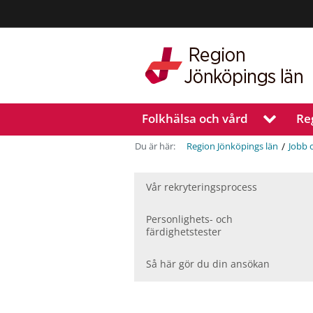
Region
Jönköpings
län
Folkhälsa och vård
Re
V
i
s
/
Du är här:
Region Jönköpings län
Jobb 
a
u
n
Vår rekryteringsprocess
d
e
Personlighets- och
r
färdighetstester
m
e
Så här gör du din ansökan
n
y
f