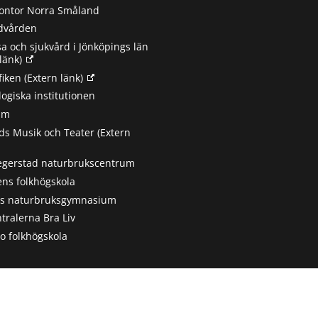
ontor Norra Småland
ndvården
sa och sjukvård i Jönköpings län
länk)
fiken
(Extern länk)
ogiska institutionen
um
s Musik och Teater
(Extern
egerstad naturbrukscentrum
ns folkhögskola
ts naturbruksgymnasium
tralerna Bra Liv
 folkhögskola