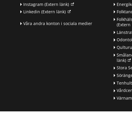
Instagram
(Extern länk)
Energik
Linkedin
(Extern länk)
Folkta
Folkhäl
Våra andra konton i sociala medier
(Extern 
Länstra
Odontol
Qultur
Småland
länk)
d
Stora S
Söränge
Tenhul
Vårdcen
Värnamo