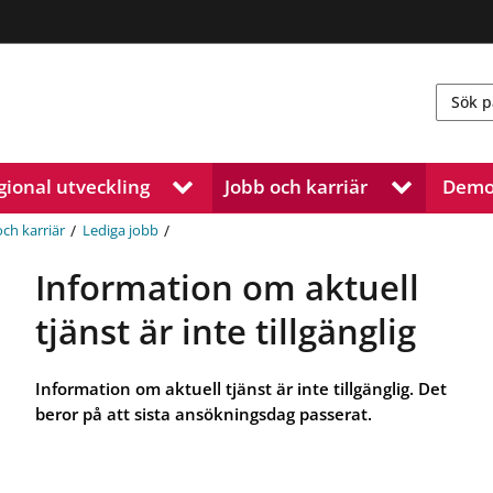
gional utveckling
Jobb och karriär
Demo
V
V
i
i
s
s
/
/
och karriär
Lediga jobb
a
a
u
u
Information om aktuell
n
n
d
d
tjänst är inte tillgänglig
e
e
r
r
m
m
Information om aktuell tjänst är inte tillgänglig. Det
e
e
beror på att sista ansökningsdag passerat.
n
n
y
y
f
f