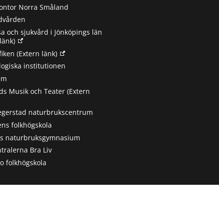
ontor Norra Småland
ndvården
sa och sjukvård i Jönköpings län
länk)
fiken
(Extern länk)
ogiska institutionen
um
s Musik och Teater
(Extern
egerstad naturbrukscentrum
ns folkhögskola
ts naturbruksgymnasium
tralerna Bra Liv
 folkhögskola