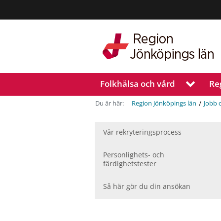
Region
Jönköpings
län
Folkhälsa och vård
Re
V
i
s
/
Du är här:
Region Jönköpings län
Jobb 
a
u
n
Vår rekryteringsprocess
d
e
Personlighets- och
r
färdighetstester
m
e
Så här gör du din ansökan
n
y
f