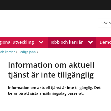
gional utveckling
Jobb och karriär
Demo
V
V
i
i
s
s
/
/
och karriär
Lediga jobb
a
a
u
u
Information om aktuell
n
n
d
d
tjänst är inte tillgänglig
e
e
r
r
m
m
Information om aktuell tjänst är inte tillgänglig. Det
e
e
beror på att sista ansökningsdag passerat.
n
n
y
y
f
f