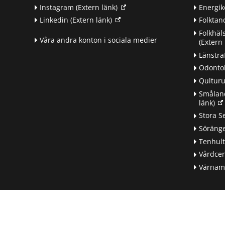
Instagram
(Extern länk)
Energik
Linkedin
(Extern länk)
Folkta
Folkhäl
Våra andra konton i sociala medier
(Extern 
Länstra
Odontol
Qultur
Småland
länk)
d
Stora S
Söränge
Tenhul
Vårdcen
Värnamo