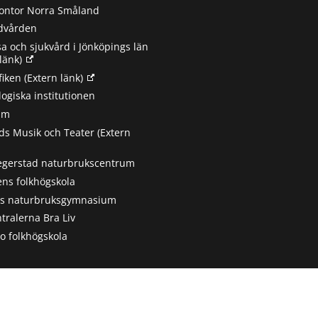
ontor Norra Småland
ndvården
sa och sjukvård i Jönköpings län
länk)
fiken
(Extern länk)
ogiska institutionen
um
s Musik och Teater
(Extern
egerstad naturbrukscentrum
ns folkhögskola
ts naturbruksgymnasium
tralerna Bra Liv
 folkhögskola