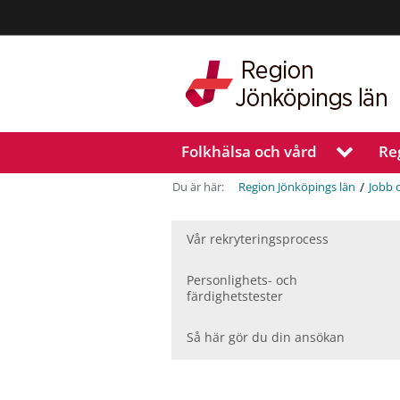
Region
Jönköpings
län
Folkhälsa och vård
Re
V
i
s
/
Du är här:
Region Jönköpings län
Jobb 
a
u
n
Vår rekryteringsprocess
d
e
Personlighets- och
r
färdighetstester
m
e
Så här gör du din ansökan
n
y
f