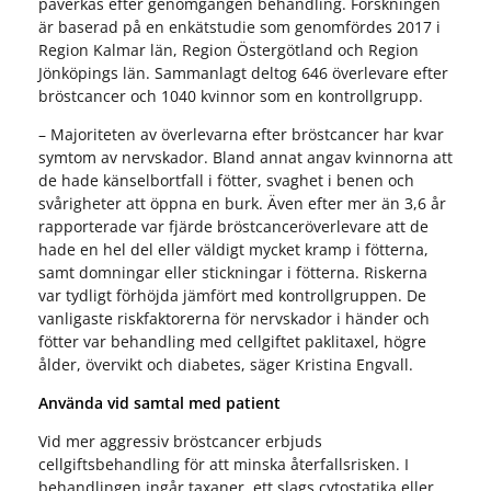
påverkas efter genomgången behandling. Forskningen
är baserad på en enkätstudie som genomfördes 2017 i
Region Kalmar län, Region Östergötland och Region
Jönköpings län. Sammanlagt deltog 646 överlevare efter
bröstcancer och 1040 kvinnor som en kontrollgrupp.
– Majoriteten av överlevarna efter bröstcancer har kvar
symtom av nervskador. Bland annat angav kvinnorna att
de hade känselbortfall i fötter, svaghet i benen och
svårigheter att öppna en burk. Även efter mer än 3,6 år
rapporterade var fjärde bröstcanceröverlevare att de
hade en hel del eller väldigt mycket kramp i fötterna,
samt domningar eller stickningar i fötterna. Riskerna
var tydligt förhöjda jämfört med kontrollgruppen. De
vanligaste riskfaktorerna för nervskador i händer och
fötter var behandling med cellgiftet paklitaxel, högre
ålder, övervikt och diabetes, säger Kristina Engvall.
Använda vid samtal med patient
Vid mer aggressiv bröstcancer erbjuds
cellgiftsbehandling för att minska återfallsrisken. I
behandlingen ingår taxaner, ett slags cytostatika eller