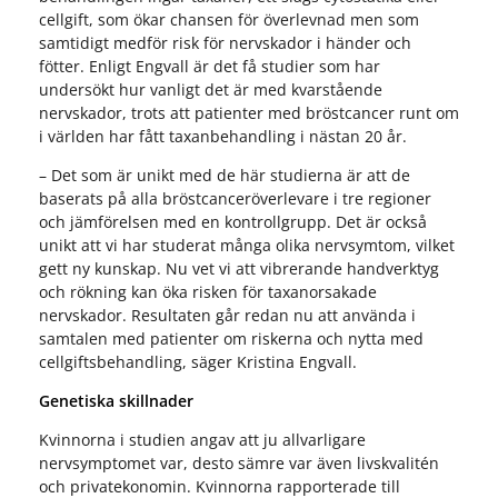
cellgift, som ökar chansen för överlevnad men som
samtidigt medför risk för nervskador i händer och
fötter. Enligt Engvall är det få studier som har
undersökt hur vanligt det är med kvarstående
nervskador, trots att patienter med bröstcancer runt om
i världen har fått taxanbehandling i nästan 20 år.
– Det som är unikt med de här studierna är att de
baserats på alla bröstcanceröverlevare i tre regioner
och jämförelsen med en kontrollgrupp. Det är också
unikt att vi har studerat många olika nervsymtom, vilket
gett ny kunskap. Nu vet vi att vibrerande handverktyg
och rökning kan öka risken för taxanorsakade
nervskador. Resultaten går redan nu att använda i
samtalen med patienter om riskerna och nytta med
cellgiftsbehandling, säger Kristina Engvall.
Genetiska skillnader
Kvinnorna i studien angav att ju allvarligare
nervsymptomet var, desto sämre var även livskvalitén
och privatekonomin. Kvinnorna rapporterade till