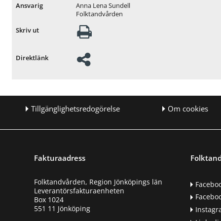
Anna Lena Sundell
Ansvarig
Folktandvården
Skriv ut
Direktlänk
Tillgänglighetsredogörelse
Om cookies
Fakturaadress
Folktand
Folktandvården, Region Jönköpings län
Facebo
Leverantörsfakturaenheten
Faceboo
Box 1024
551 11 Jönköping
Instag