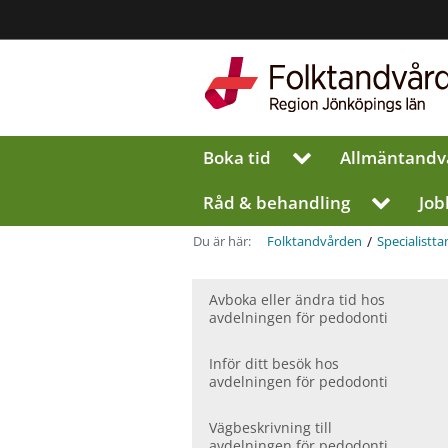
Region
Jönköpings
län
Boka tid
Allmän­tandv
V
i
s
Råd & behandling
Job
V
a
i
u
s
/
Du är här:
Folktandvården
Specialist­t
n
a
d
u
e
Avboka eller ändra tid hos
n
r
avdelningen för pedodonti
d
m
e
e
r
Inför ditt besök hos
n
m
avdelningen för pedodonti
y
e
f
n
Vägbeskrivning till
ö
y
avdelningen för pedodonti