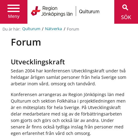
Region
Jönköpings
Meny
SÖK
län
/
/
Du är här:
Forum
Qulturum
Nätverka
Forum
Utvecklingskraft
Sedan 2004 har konferensen Utvecklingskraft under två
heldagar årligen samlat personer från hela Sverige som
arbetar inom vård, omsorg och tandvård.
Konferensen arrangeras av Region Jönköpings län med
Qulturum och sektion Folkhälsa i projektledningen men
är en mötesplats för hela Sverige. På Utvecklingskraft
delar medarbetare med sig av de förbättringsarbeten
som gjorts och görs och också lär av andra. Under
senare år finns också tydliga inslag från personer med
egen erfarenhet från vård och omsorg.