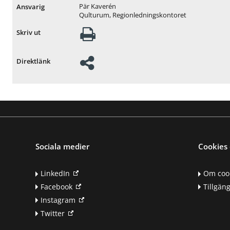
Pär Kaverén
Ansvarig
Qulturum, Regionledningskontoret
Skriv ut
Direktlänk
Sociala medier
Cookies 
LinkedIn
Om coo
Facebook
Tillgän
Instagram
Twitter