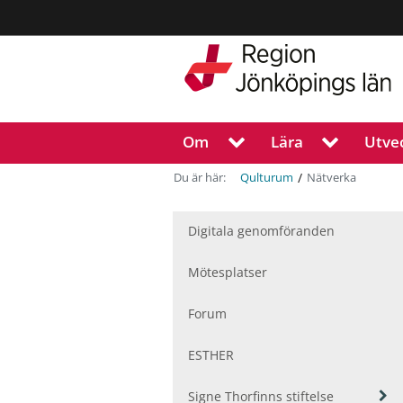
Region
Jönköpings
län
Om
Lära
Utve
V
V
i
i
s
s
/
Du är här:
Nätverka
Qulturum
a
a
u
u
n
n
Digitala genomföranden
d
d
e
e
Mötesplatser
r
r
m
m
Forum
e
e
n
n
ESTHER
y
y
f
f
ö
ö
V
Signe Thorfinns stiftelse