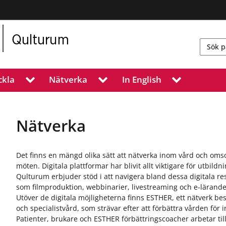
ckla
Nätverka
In English
V
V
V
i
i
i
s
s
s
a
a
a
u
u
u
Nätverka
n
n
n
d
d
d
e
e
e
Det finns en mängd olika sätt att nätverka inom vård och omso
r
r
r
möten. Digitala plattformar har blivit allt viktigare för utbil
m
m
m
Qulturum erbjuder stöd i att navigera bland dessa digitala res
e
e
e
som filmproduktion, webbinarier, livestreaming och e-lärande
n
n
n
Utöver de digitala möjligheterna finns ESTHER, ett nätverk 
y
y
y
och specialistvård, som strävar efter att förbättra vården fö
f
f
f
Patienter, brukare och ESTHER förbättringscoacher arbetar t
ö
ö
ö