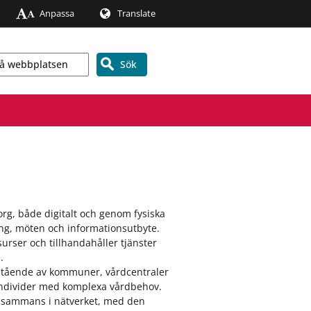
Anpassa
Translate
Sök
rg, både digitalt och genom fysiska
dning, möten och informationsutbyte.
urser och tillhandahåller tjänster
.
bestående av kommuner, vårdcentraler
r individer med komplexa vårdbehov.
illsammans i nätverket, med den