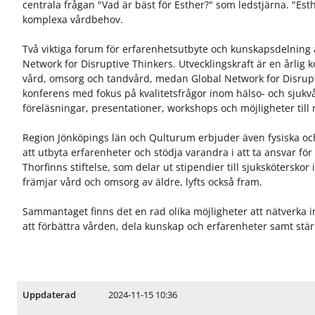
centrala frågan "Vad är bäst för Esther?" som ledstjärna. "Es
r
r
r
komplexa vårdbehov.
U
N
I
t
ä
n
v
t
E
Två viktiga forum för erfarenhetsutbyte och kunskapsdelning 
e
v
n
Network for Disruptive Thinkers. Utvecklingskraft är en årli
c
e
g
vård, omsorg och tandvård, medan Global Network for Disrupti
k
r
l
konferens med fokus på kvalitetsfrågor inom hälso- och sjuk
l
k
i
föreläsningar, presentationer, workshops och möjligheter till
a
a
s
h
Region Jönköpings län och Qulturum erbjuder även fysiska och
att utbyta erfarenheter och stödja varandra i att ta ansvar för 
Thorfinns stiftelse, som delar ut stipendier till sjuksköterskor 
främjar vård och omsorg av äldre, lyfts också fram.
Sammantaget finns det en rad olika möjligheter att nätverka
att förbättra vården, dela kunskap och erfarenheter samt stär
2024-11-15 10:36
Uppdaterad