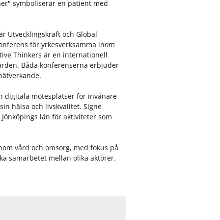
ther" symboliserar en patient med
är Utvecklingskraft och Global
g konferens för yrkesverksamma inom
ve Thinkers är en internationell
vården. Båda konferenserna erbjuder
 nätverkande.
 digitala mötesplatser för invånare
sin hälsa och livskvalitet. Signe
i Jönköpings län för aktiviteter som
 inom vård och omsorg, med fokus på
ka samarbetet mellan olika aktörer.