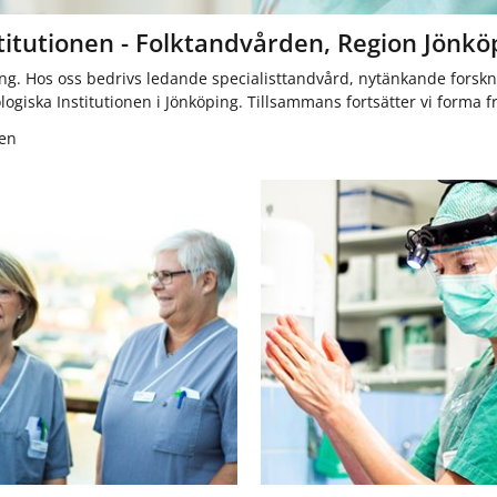
r
r
U
F
itutionen - Folktandvården, Region Jönkö
t
o
b
r
ing. Hos oss bedrivs ledande specialisttandvård, nytänkande forskn
i
s
giska Institutionen i Jönköping. Tillsammans fortsätter vi forma 
l
k
nen
d
n
n
i
i
n
n
g
g