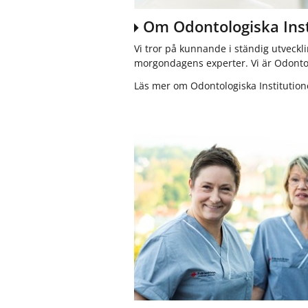
r
S
Om Odontologiska Inst
p
e
Vi tror på kunnande i ständig utveckl
c
morgondagens experter. Vi är Odontolo
i
Läs mer om Odontologiska Institutio
a
l
i
s
t
t
a
n
d
v
å
r
d