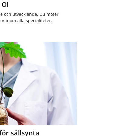
 OI
de och utvecklande. Du möter
r inom alla specialiteter.
ör sällsynta