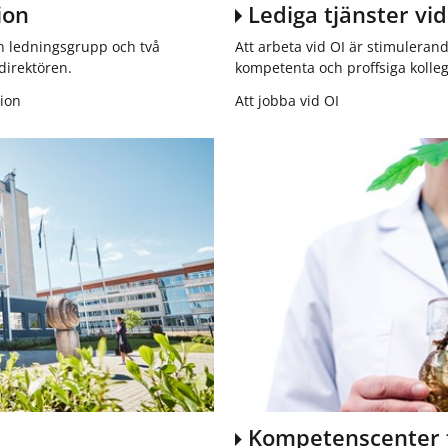
ion
Lediga tjänster vid
en ledningsgrupp och två
Att arbeta vid OI är stimuleran
direktören.
kompetenta och proffsiga kollego
ion
Att jobba vid OI
Kompetenscenter f