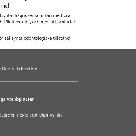
ånd
sällsynta diagnoser som kan medföra
 käkutveckling och nedsatt orofacial
 sällsynta odontologiska tillstånd
te Dental Education
iga webbplatser
dvården Region Jönköpings län