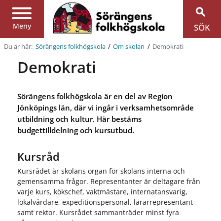
Region
Jönköpings
län
Meny
SÖK
/
/
Du är här:
Demokrati
Sörängens folkhögskola
Om skolan
Demokrati
Sörängens folkhögskola är en del av Region
Jönköpings län, där vi ingår i verksamhetsområde
utbildning och kultur. Här bestäms
budgettilldelning och kursutbud.
Kursråd
Kursrådet är skolans organ för skolans interna och
gemensamma frågor. Representanter är deltagare från
varje kurs, kökschef, vaktmästare, internatansvarig,
lokalvårdare, expeditionspersonal, lärarrepresentant
samt rektor. Kursrådet sammanträder minst fyra