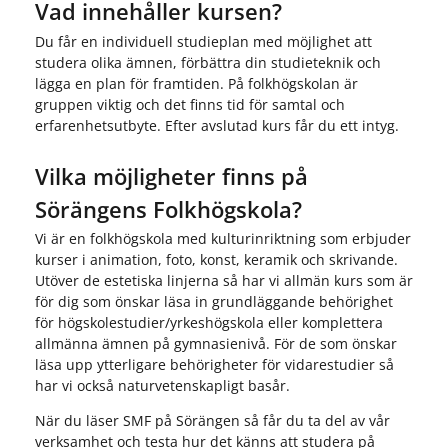
Vad innehåller kursen?
Du får en individuell studieplan med möjlighet att
studera olika ämnen, förbättra din studieteknik och
lägga en plan för framtiden. På folkhögskolan är
gruppen viktig och det finns tid för samtal och
erfarenhetsutbyte. Efter avslutad kurs får du ett intyg.
Vilka möjligheter finns på
Sörängens Folkhögskola?
Vi är en folkhögskola med kulturinriktning som erbjuder
kurser i animation, foto, konst, keramik och skrivande.
Utöver de estetiska linjerna så har vi allmän kurs som är
för dig som önskar läsa in grundläggande behörighet
för högskolestudier/yrkeshögskola eller komplettera
allmänna ämnen på gymnasienivå. För de som önskar
läsa upp ytterligare behörigheter för vidarestudier så
har vi också naturvetenskapligt basår.
När du läser SMF på Sörängen så får du ta del av vår
verksamhet och testa hur det känns att studera på