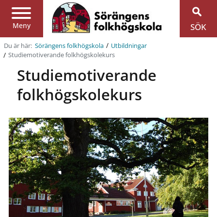
Region
Jönköpings
län
Meny
SÖK
/
Du är här:
Sörängens folkhögskola
Utbildningar
/
Studiemotiverande folkhögskolekurs
Studiemotiverande
folkhögskolekurs