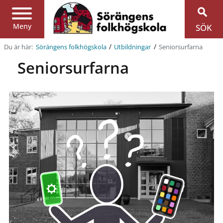
Region
Jönköpings
län
Meny
SÖK
/
/
Du är här:
Seniorsurfarna
Sörängens folkhögskola
Utbildningar
Seniorsurfarna