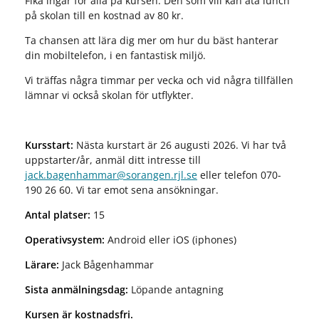
Fika ingår för alla på kursen. Den som vill kan äta lunch
på skolan till en kostnad av 80 kr.
Ta chansen att lära dig mer om hur du bäst hanterar
din mobiltelefon, i en fantastisk miljö.
Vi träffas några timmar per vecka och vid några tillfällen
lämnar vi också skolan för utflykter.
Kursstart:
Nästa kurstart är 26 augusti 2026. Vi har två
uppstarter/år, anmäl ditt intresse till
jack.bagenhammar@sorangen.rjl.se
eller telefon 070-
190 26 60. Vi tar emot sena ansökningar.
Antal platser:
15
Operativsystem:
Android eller iOS (iphones)
Lärare:
Jack Bågenhammar
Sista anmälningsdag:
Löpande antagning
Kursen är kostnadsfri.