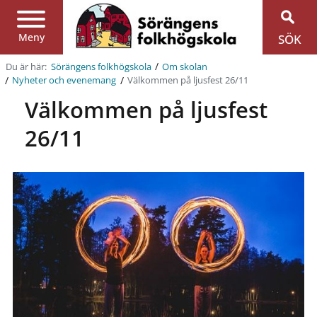
Region
Jönköpings
län
Meny
SÖK
/
Du är här:
Sörängens folkhögskola
Om skolan
/
/
Välkommen på ljusfest 26/11
Nyheter och evenemang
Välkommen på ljusfest
26/11