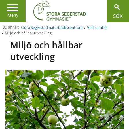
Region
Jönköpings
län
Meny
SÖK
/
Du är här:
Stora Segerstad naturbrukscentrum
Verksamhet
/
Miljö och hållbar utveckling
Miljö och hållbar
utveckling