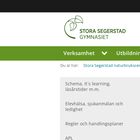
Region
Jönköpings
län
Verksamhet
Utbildni
V
i
s
Du är här:
Stora Segerstad naturbruksc
a
u
n
Schema, It´s learning,
läsårstider m.m.
d
e
r
Elevhälsa, sjukanmälan och
m
ledighet
e
n
Regler och handlingsplaner
y
f
APL