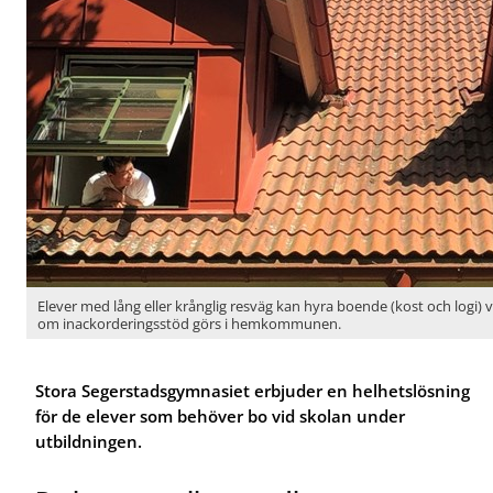
ö
ö
r
r
U
F
t
ö
b
r
i
e
l
l
d
e
n
v
i
e
n
r
g
a
r
Elever med lång eller krånglig resväg kan hyra boende (kost och logi
om inackorderingsstöd görs i hemkommunen.
Stora Segerstadsgymnasiet erbjuder en helhetslösning
för de elever som behöver bo vid skolan under
utbildningen.