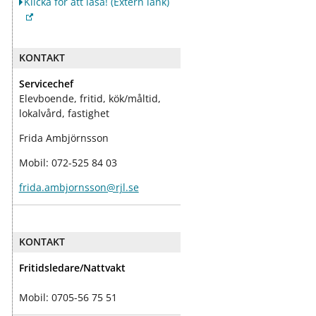
Klicka för att läsa!
(Extern länk)
KONTAKT
Servicechef
Elevboende, fritid, kök/måltid,
lokalvård, fastighet
Frida Ambjörnsson
Mobil: 072-525 84 03
frida.ambjornsson@rjl.se
KONTAKT
Fritidsledare/Nattvakt
Mobil: 0705-56 75 51