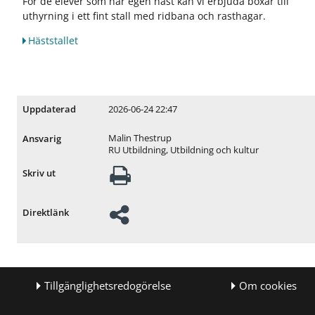
För de elever som har egen häst kan vi erbjuda boxar till
uthyrning i ett fint stall med ridbana och rasthagar.
Häststallet
2026-06-24 22:47
Uppdaterad
Malin Thestrup
Ansvarig
RU Utbildning, Utbildning och kultur
Skriv ut
Direktlänk
Tillgänglighetsredogörelse
Om cookies