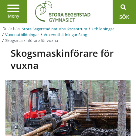
Region
Jönköpings
län
Meny
SÖK
/
Du är här:
Stora Segerstad naturbrukscentrum
Utbildningar
/
/
Vuxenutbildningar
Vuxenutbildningar Skog
/
Skogsmaskinförare för vuxna
Skogsmaskinförare för
vuxna