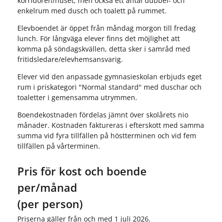
korridoren/huset, men också ett antal dubbel- och
enkelrum med dusch och toalett på rummet.
Elevboendet är öppet från måndag morgon till fredag
lunch. För långväga elever finns det möjlighet att
komma på söndagskvällen, detta sker i samråd med
fritidsledare/elevhemsansvarig.
Elever vid den anpassade gymnasieskolan erbjuds eget
rum i priskategori "Normal standard" med duschar och
toaletter i gemensamma utrymmen.
Boendekostnaden fördelas jämnt över skolårets nio
månader. Kostnaden faktureras i efterskott med samma
summa vid fyra tillfällen på höstterminen och vid fem
tillfällen på vårterminen.
Pris för kost och boende
per/månad
(per person)
Priserna gäller från och med 1 juli 2026.