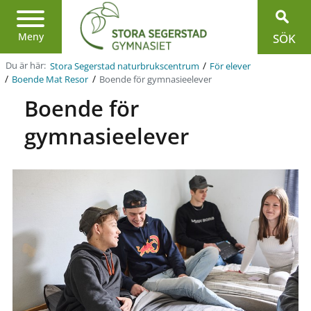
Region
Jönköpings
län
Meny
SÖK
/
Du är här:
Stora Segerstad naturbrukscentrum
För elever
/
/
Boende för gymnasieelever
Boende Mat Resor
Boende för
gymnasieelever