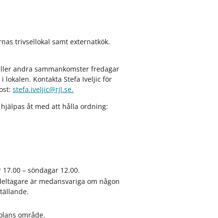
as trivsellokal samt externatkök.
t eller andra sammankomster fredagar
 i lokalen. Kontakta Stefa Iveljic för
ost:
stefa.iveljic@rjl.se.
hjälpas åt med att hålla ordning:
ar 17.00 – söndagar 12.00.
la deltagare är medansvariga om någon
ställande.
skolans område.