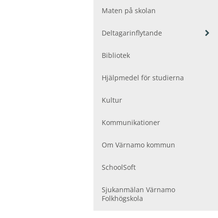
ö
r
Maten på skolan
U
t
V
Deltagarinflytande
b
i
i
s
Bibliotek
l
a
d
u
Hjälpmedel för studierna
n
n
i
d
e
n
Kultur
r
g
m
a
Kommunikationer
e
r
n
y
Om Värnamo kommun
f
ö
SchoolSoft
r
D
Sjukanmälan Värnamo
e
Folkhögskola
l
t
a