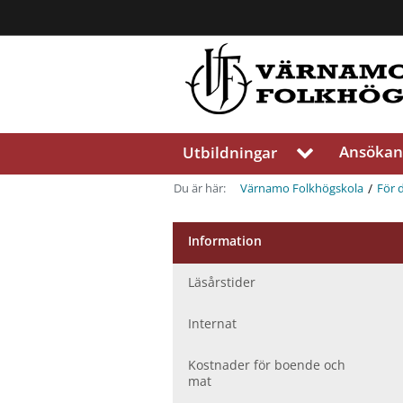
Region
Jönköpings
län
Ansökan
Utbildningar
V
i
s
/
Du är här:
Värnamo Folkhögskola
För 
a
u
n
Information
d
e
Läsårstider
r
m
Internat
e
n
Kostnader för boende och
y
mat
f