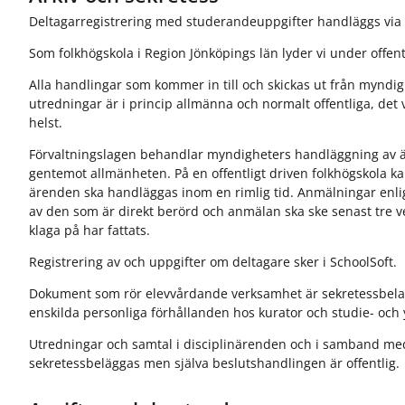
Deltagarregistrering med studerandeuppgifter handläggs via 
Som folkhögskola i Region Jönköpings län lyder vi under offen
Alla handlingar som kommer in till och skickas ut från myndigh
utredningar är i princip allmänna och normalt offentliga, det v
helst.
Förvaltningslagen behandlar myndigheters handläggning av ä
gentemot allmänheten. På en offentligt driven folkhögskola kan
ärenden ska handläggas inom en rimlig tid. Anmälningar enlig
av den som är direkt berörd och anmälan ska ske senast tre vec
klaga på har fattats.
Registrering av och uppgifter om deltagare sker i SchoolSoft.
Dokument som rör elevvårdande verksamhet är sekretessbela
enskilda personliga förhållanden hos kurator och studie- och
Utredningar och samtal i disciplinärenden och i samband me
sekretessbeläggas men själva beslutshandlingen är offentlig.