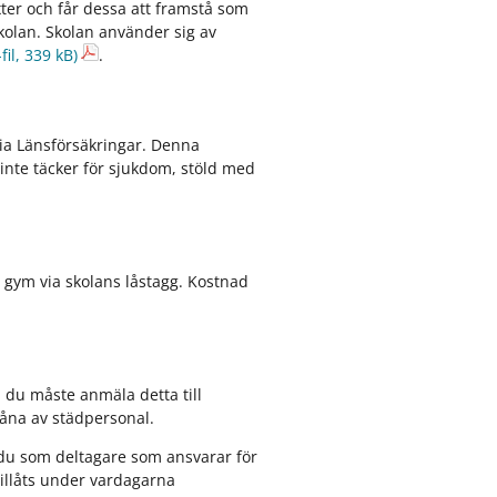
xter och får dessa att framstå som
kolan. Skolan använder sig av
fil, 339 kB)
.
via Länsförsäkringar. Denna
 inte täcker för sjukdom, stöld med
h gym via skolans låstagg. Kostnad
n du måste anmäla detta till
 låna av städpersonal.
r du som deltagare som ansvarar för
illåts under vardagarna