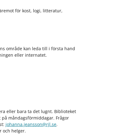
mot för kost, logi, litteratur,
ns område kan leda till i första hand
ningen eller internatet.
ra eller bara ta det lugnt. Biblioteket
nat på måndagsförmiddagar. Frågor
st:
johanna.jeansson@rjl.se
.
r och helger.