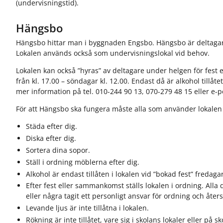
(undervisningstid).
Hängsbo
Hängsbo hittar man i byggnaden Engsbo. Hängsbo är deltagarn
Lokalen används också som undervisningslokal vid behov.
Lokalen kan också ”hyras” av deltagare under helgen för fes
från kl. 17.00 – söndagar kl. 12.00. Endast då är alkohol tillåtet
mer information på tel. 010-244 90 13, 070-279 48 15 eller e-p
För att Hängsbo ska fungera måste alla som använder lokalen 
Städa efter dig.
Diska efter dig.
Sortera dina sopor.
Ställ i ordning möblerna efter dig.
Alkohol är endast tillåten i lokalen vid ”bokad fest” fredag
Efter fest eller sammankomst ställs lokalen i ordning. Al
eller några tagit ett personligt ansvar för ordning och åter
Levande ljus är inte tillåtna i lokalen.
Rökning är inte tillåtet, vare sig i skolans lokaler eller på 