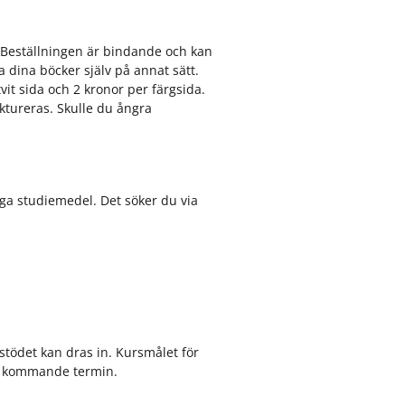
 Beställningen är bindande och kan
pa dina böcker själv på annat sätt.
it sida och 2 kronor per färgsida.
ktureras. Skulle du ångra
iga studiemedel. Det söker du via
estödet kan dras in. Kursmålet för
ör kommande termin.