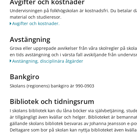
Avgifter och kostnader
Undervisningen på folkhögskolan är kostnadsfri. Du betalar däre
material och studieresor.
Avgifter och kostnader.
Avstängning
Grova eller upprepade avvikelser från våra skolregler på skola
en tids avstängning och i värsta fall avskiljande från undervis
Avstängning, disciplinära åtgärder
Bankgiro
Skolans (regionens) bankgiro är 990-0903
Bibliotek och tidningsrum
I skolans bibliotek kan du låna böcker via självbetjäning, stude
är tillgängligt även kvällar och helger. Biblioteket är beman
gällande skolans bibliotek besvaras av Johanna Jeansson e-po
Deltagare som bor på skolan kan nyttja biblioteket även kvälla