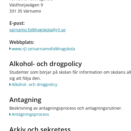
ö
ö
Västhorjavägen 9
r
r
331 35 Värnamo
F
O
ö
m
E-post:
r
s
d
k
varnamo.folkhogskola@rjl.se
e
o
l
l
Webbplats:
t
a
www.rjl.se/varnamofolkhogskola
a
n
g
Alkohol- och drogpolicy
a
r
Studenter som börjar på skolan får information om skolans al
e
sig att följa den.
Alkohol- och drogpolicy
Antagning
Beskrivning av antagningsprocess och antagningsrutiner.
Antagningsprocess
Arkiv och sekretess