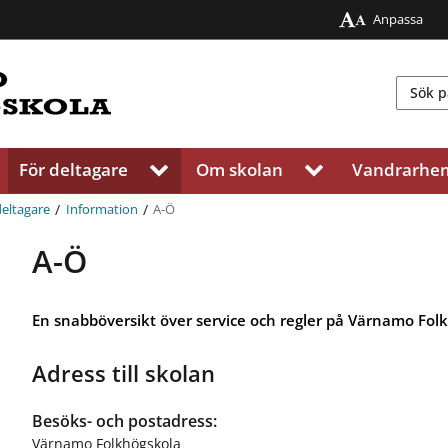
Anpassa
För deltagare
Om skolan
Vandrarhe
V
V
i
i
s
s
/
/
A-Ö
deltagare
Information
a
a
u
u
A-Ö
n
n
d
d
e
e
En snabböversikt över service och regler på Värnamo Fol
r
r
m
m
Adress till skolan
e
e
n
n
y
y
Besöks- och postadress:
f
f
Värnamo Folkhögskola