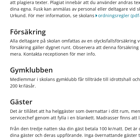
att plagiera texter. Plagiat innebär att du använder andras te
dina egna. Fusk kan anmälas av personal eller deltagare vid s
Urkund. För mer information, se skolans
ordningsregler
(pdf-
Försäkring
Alla deltagare på skolan omfattas av en olycksfallsförsäkring 
försäkring gäller dygnet runt. Observera att denna försäkring
mera. Kontakta receptionen för mer info.
Gymklubben
Medlemmar i skolans gymklubb får tillträde till idrottshall oc
200 kr/läsår.
Gäster
Det är tillåtet att ha helggäster som övernattar i ditt rum, me
servicechef genom att fylla i en blankett. Madrasser finns att
Från den tredje natten ska din gäst betala 100 kr/natt. Det ä
dina gäster och deras uppförande. Inga övernattande gäster t