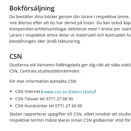
Bokförsäljning
Du beställer dina böcker genom din lärare i respektive ämne.
inte återtas efter att du har skrivit på listan. Du kan också kö
Kompendier/artikelsamlingar debiteras med 1 krona per svartv
Lärare i respektive ämne delar ut materialet och kostnaden fa
beställningen sker ändå fakturering.
CSN
Studierna vid Värnamo Folkhögskola ger dig rätt att söka statl
CSN, Centrala studiestödsnämnden.
För mer information kontakta CSN:
CSN Internet
www.csn.se
(Extern länk)
CSN Talsvar tel 0771-27 68 00
CSN Kundcenter tel 0771-27 60 00
Skolan rapporterar uppgifter till CSN, vilket innebär att studi
respektive termin måste klaras innan CSN godkänner stöd f