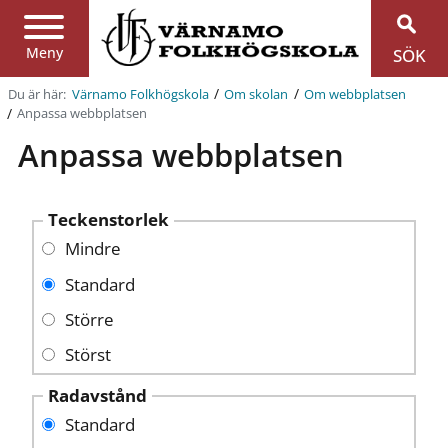
Region
Jönköpings
län
Meny
SÖK
/
/
Du är här:
Värnamo Folkhögskola
Om skolan
Om webbplatsen
/
Anpassa webbplatsen
Anpassa webbplatsen
Teckenstorlek
Mindre
Standard
Större
Störst
Radavstånd
Standard