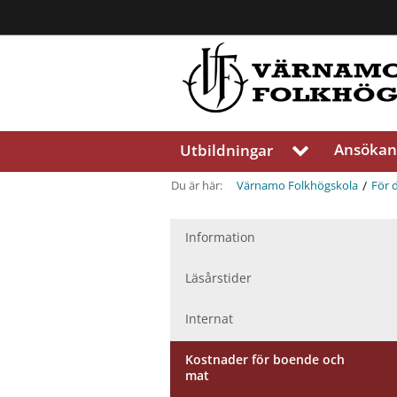
Region
Jönköpings
län
Ansökan
Utbildningar
V
i
s
/
Du är här:
Värnamo Folkhögskola
För 
a
u
n
Information
d
e
Läsårstider
r
m
Internat
e
n
Kostnader för boende och
y
mat
f