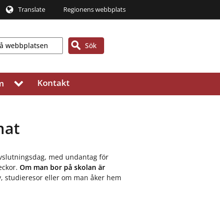
Translate
Regionens webbplats
Sök
Kontakt
m
V
i
s
a
u
mat
n
d
e
avslutningsdag, med undantag för
r
veckor.
Om man bor på skolan är
m
ov, studieresor eller om man åker hem
e
n
y
f