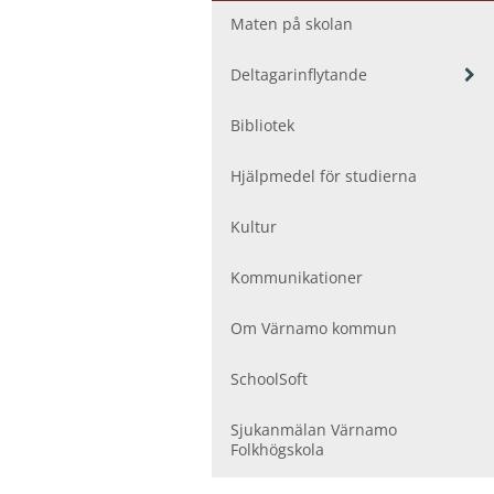
ö
r
Maten på skolan
U
t
V
Deltagarinflytande
b
i
i
s
Bibliotek
l
a
d
u
Hjälpmedel för studierna
n
n
i
d
e
n
Kultur
r
g
m
a
Kommunikationer
e
r
n
y
Om Värnamo kommun
f
ö
SchoolSoft
r
D
Sjukanmälan Värnamo
e
Folkhögskola
l
t
a