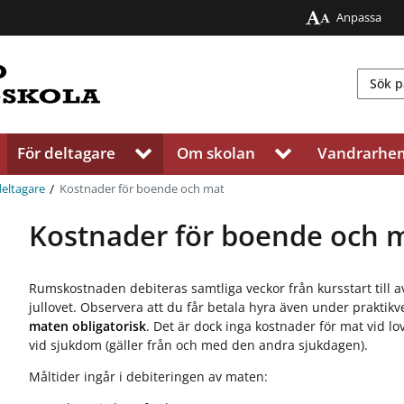
Anpassa
För deltagare
Om skolan
Vandrarhe
V
V
i
i
s
s
/
Kostnader för boende och mat
deltagare
a
a
u
u
Kostnader för boende och 
n
n
d
d
e
e
Rumskostnaden debiteras samtliga veckor från kursstart till 
r
r
jullovet. Observera att du får betala hyra även under praktik
m
m
maten obligatorisk
. Det är dock inga kostnader för mat vid l
e
e
vid sjukdom (gäller från och med den andra sjukdagen).
n
n
y
y
Måltider ingår i debiteringen av maten:
f
f