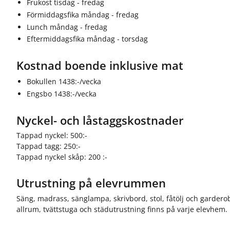
ö
ö
Frukost tisdag - fredag
r
r
Förmiddagsfika måndag - fredag
F
O
Lunch måndag - fredag
ö
m
Eftermiddagsfika måndag - torsdag
r
s
d
k
e
o
Kostnad boende inklusive mat
l
l
Bokullen 1438:-/vecka
t
a
a
n
Engsbo 1438:-/vecka
g
a
Nyckel- och låstaggskostnader
r
e
Tappad nyckel: 500:-
Tappad tagg: 250:-
Tappad nyckel skåp: 200 :-
Utrustning på elevrummen
Säng, madrass, sänglampa, skrivbord, stol, fåtölj och garderob
allrum, tvättstuga och städutrustning finns på varje elevhem.