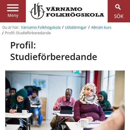
Region
Jönköpings
län
Meny
SÖK
/
/
Du är här:
Värnamo Folkhögskola
Utbildningar
Allmän kurs
/
Profil: Studieförberedande
Profil:
Studieförberedande